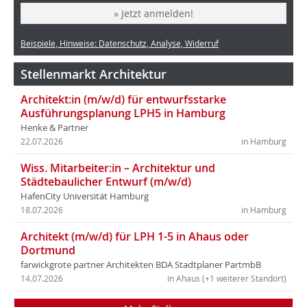
» Jetzt anmelden!
Beispiele, Hinweise: Datenschutz, Analyse, Widerruf
Stellenmarkt Architektur
Architekt:in (m/w/d) für entwurfsstarke
Ausführungsplanung LPH5 in Hamburg
Henke & Partner
22.07.2026
in Hamburg
Wiss. Mitarbeiter:in – Architektur und
Städtebaulicher Entwurf (m/w/d)
HafenCity Universität Hamburg
18.07.2026
in Hamburg
Architekt (m/w/d) für LPH 1-5 in Ahaus oder
Dortmund
farwickgrote partner Architekten BDA Stadtplaner PartmbB
14.07.2026
in Ahaus (+1 weiterer Standort)