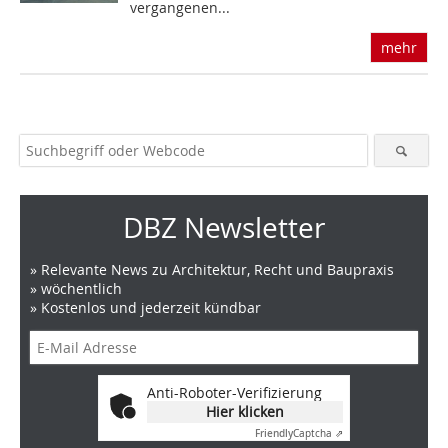
vergangenen...
mehr
DBZ Newsletter
» Relevante News zu Architektur, Recht und Baupraxis
» wöchentlich
» Kostenlos und jederzeit kündbar
Anti-Roboter-Verifizierung
Hier klicken
Friendly
Captcha ⇗