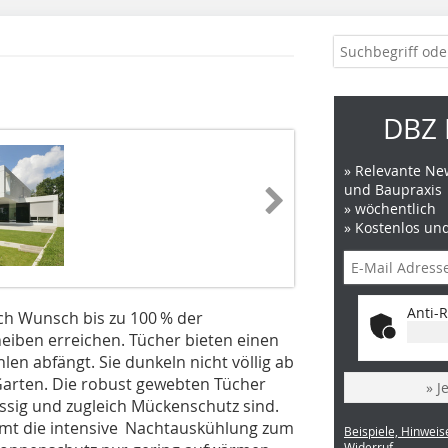
DBZ 
» Relevante New
und Baupraxis
» wöchentlich
» Kostenlos un
Anti-R
ch Wunsch bis zu 100 % der
eiben erreichen. Tücher bieten einen
en abfängt. Sie dunkeln nicht völlig ab
Garten. Die robust gewebten Tücher
» J
ässig und zugleich Mückenschutz sind.
mt die intensive Nachtauskühlung zum
Beispiele, Hinweis
Widerruf