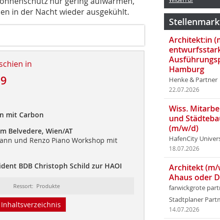
 Sonnenschutz nur gering aufwärmen,
n in der Nacht wieder ausgekühlt.
Stellenmark
Architekt:in 
entwurfsstar
Ausführungsp
schien in
Hamburg
19
Henke & Partner
22.07.2026
Wiss. Mitarbei
n mit Carbon
und Städteba
(m/w/d)
m Belvedere, Wien/AT
HafenCity Univer
mann und Renzo Piano Workshop mit
18.07.2026
ident BDB Christoph Schild zur HAOI
Architekt (m/
Ahaus oder 
Ressort: Produkte
farwickgrote par
Stadtplaner Par
Inhaltsverzeichnis
14.07.2026