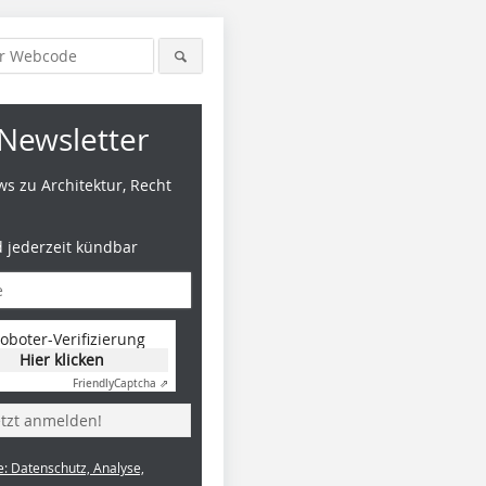
Newsletter
s zu Architektur, Recht
d jederzeit kündbar
oboter-Verifizierung
Hier klicken
Friendly
Captcha ⇗
etzt anmelden!
e: Datenschutz, Analyse,