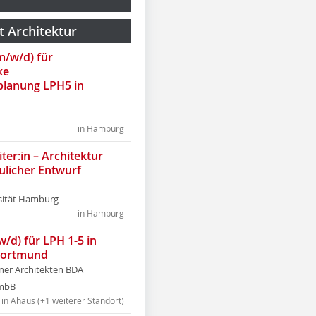
t Architektur
(m/w/d) für
ke
lanung LPH5 in
in Hamburg
ter:in – Architektur
ulicher Entwurf
sität Hamburg
in Hamburg
w/d) für LPH 1-5 in
Dortmund
tner Architekten BDA
tmbB
in Ahaus (+1 weiterer Standort)