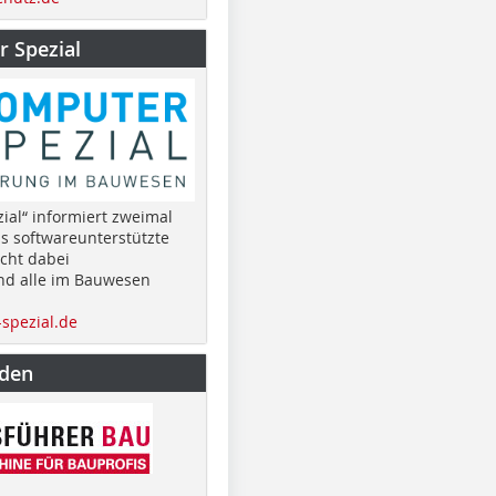
 Spezial
ial“ informiert zweimal
as softwareunterstützte
cht dabei
nd alle im Bauwesen
spezial.de
nden