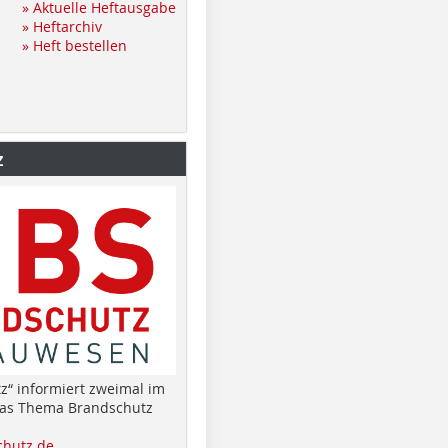
» Aktuelle Heftausgabe
» Heftarchiv
» Heft bestellen
z
z“ informiert zweimal im
das Thema Brandschutz
hutz.de