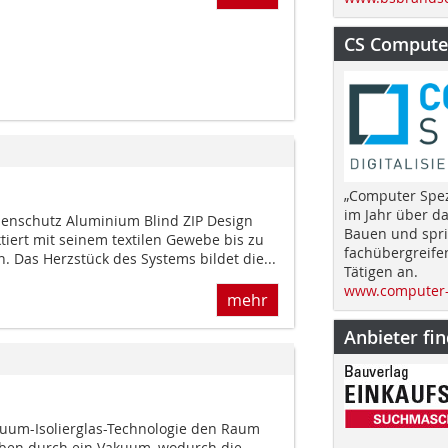
CS Computer
„Computer Spez
im Jahr über d
enschutz Aluminium Blind ZIP Design
Bauen und spri
tiert mit seinem textilen Gewebe bis zu
fachübergreife
 Das Herzstück des Systems bildet die...
Tätigen an.
www.computer-
mehr
Anbieter fi
akuum-Isolierglas-Technologie den Raum
iben durch ein Vakuum, wodurch die