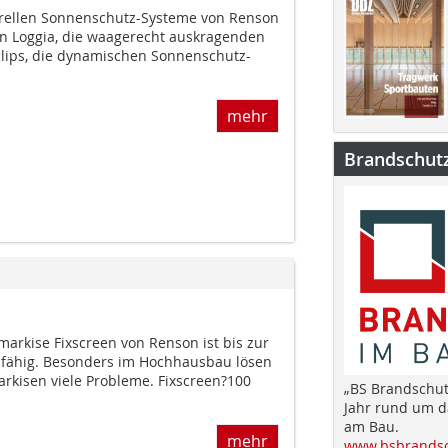
urellen Sonnenschutz-Systeme von Renson
n Loggia, die waagerecht auskragenden
lips, die dynamischen Sonnenschutz-
mehr
Brandschut
arkise Fixscreen von Renson ist bis zur
zfähig. Besonders im Hochhausbau lösen
arkisen viele Probleme. Fixscreen?100
„BS Brandschut
Jahr rund um 
am Bau.
mehr
www.bsbrandsc