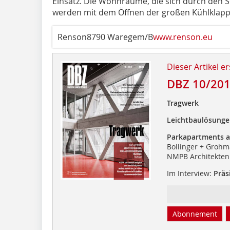
Einsatz. Die Wohnräume, die sich durch den
werden mit dem Öffnen der großen Kühlklappe
Renson8790 Waregem/B
www.renson.eu
Dieser Artikel er
DBZ 10/20
Tragwerk
Leichtbaulösunge
Parkapartments a
Bollinger + Groh
NMPB Architekten
Im Interview:
Präs
Abonnement