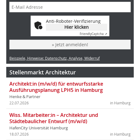
Anti-Roboter-Verifizierung
Hier klicken
Friendly
Captcha ⇗
» Jetzt anmelden!
Beispiele, Hinweise: Datenschutz, Analyse, Widerruf
Stellenmarkt Architektur
Architekt:in (m/w/d) für entwurfsstarke
Ausführungsplanung LPH5 in Hamburg
Henke & Partner
22.07.2026
in Hamburg
Wiss. Mitarbeiter:in – Architektur und
Städtebaulicher Entwurf (m/w/d)
HafenCity Universität Hamburg
18.07.2026
in Hamburg