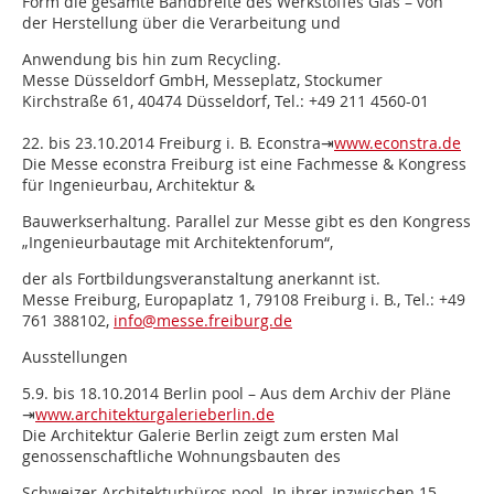
Form die gesamte Bandbreite des Werkstoffes Glas – von
der Herstellung über die Verarbeitung und
Anwendung bis hin zum Recycling.
Messe Düsseldorf GmbH, Messeplatz, Stockumer
Kirchstraße 61, 40474 Düsseldorf, Tel.: +49 211 4560-01
22. bis 23.10.2014 Freiburg i. B. Econstra⇥
www.econstra.de
Die Messe econstra Freiburg ist eine Fachmesse & Kongress
für Ingenieurbau, Architektur &
Bauwerkserhaltung. Parallel zur Messe gibt es den Kongress
„Ingenieurbautage mit Architektenforum“,
der als Fortbildungsveranstaltung anerkannt ist.
Messe Freiburg, Europaplatz 1, 79108 Freiburg i. B., Tel.: +49
761 388102,
info@messe.freiburg.de
Ausstellungen
5.9. bis 18.10.2014 Berlin pool – Aus dem Archiv der Pläne
⇥
www.architekturgalerieberlin.de
Die Architektur Galerie Berlin zeigt zum ersten Mal
genossenschaftliche Wohnungsbauten des
Schweizer Architekturbüros pool. In ihrer inzwischen 15-