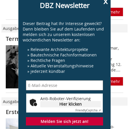
x
sprechen u. a....
DBZ Newsletter
mehr
Dieser Beitrag hat Ihr Interesse geweckt?
Ausgabe 07/2012
Dann bleiben Sie auf dem Laufenden und
melden sich zu unserem kostenlosen
Termine DBZ 7/12
wöchentlichen Newsletter an:
Weiterbildung 12. bis 15.07.2012, Weimar,
» Relevante Architekturprojekte
summaery 2012, www.uni-
» Bautechnische Fachinformationen
weimar.de/summaery Jahresschau der
» Rechtliche Fragen
Bauhaus-Universität Weimar. Eröffnung 12.
» Aktuelle Veranstaltungshinweise
Juli 2012, 16 Uhr vor dem Hauptgebäude....
» jederzeit kündbar
mehr
Anti-Roboter-Verifizierung
Ausgabe 09/2022
Hier klicken
Erste Alvar Aalto Week in Wolfsburg
Friendly
Captcha ⇗
Vor 60 Jahren wurde in Wolfsburg das
Melden Sie sich jetzt an!
Kulturzentrum, das heutige Alvar-Aalto-