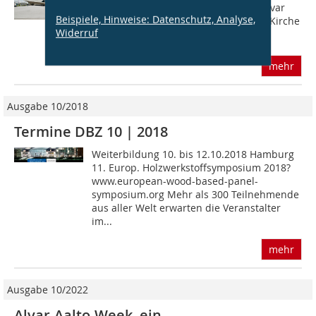
Kulturhaus, eröffnet. Der Architekt: Alvar
Beispiele, Hinweise: Datenschutz, Analyse,
Aalto (18981976). Mit der Heilig-Geist Kirche
Widerruf
(1962) und dem Gemeindezentrum...
mehr
Ausgabe 10/2018
Termine DBZ 10 | 2018
Weiterbildung 10. bis 12.10.2018 Hamburg
11. Europ. Holzwerkstoffsymposium 2018?
www.european-wood-based-panel-
symposium.org Mehr als 300 Teilnehmende
aus aller Welt erwarten die Veranstalter
im...
mehr
Ausgabe 10/2022
Alvar-Aalto-Week, ein