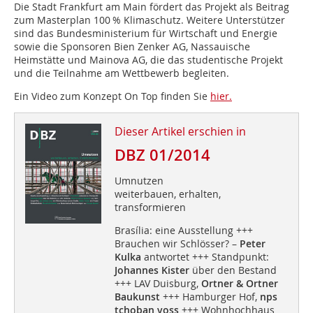
Die Stadt Frankfurt am Main fördert das Projekt als Beitrag
zum Masterplan 100 % Klimaschutz. Weitere Unterstützer
sind das Bundesministerium für Wirtschaft und Energie
sowie die Sponsoren Bien Zenker AG, Nassauische
Heimstätte und Mainova AG, die das studentische Projekt
und die Teilnahme am Wettbewerb begleiten.
Ein Video zum Konzept On Top finden Sie
hier.
Dieser Artikel erschien in
DBZ 01/2014
Umnutzen
weiterbauen, erhalten,
transformieren
Brasília: eine Ausstellung +++
Brauchen wir Schlösser? –
Peter
Kulka
antwortet +++ Standpunkt:
Johannes Kister
über den Bestand
+++ LAV Duisburg,
Ortner & Ortner
Baukunst
+++ Hamburger Hof,
nps
tchoban voss
+++ Wohnhochhaus