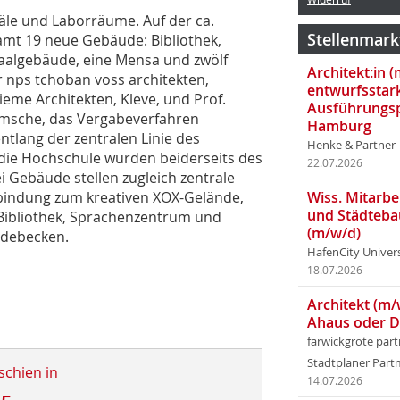
äle und Laborräume. Auf der ca.
Stellenmark
amt 19 neue Gebäude: Bibliothek,
aalgebäude, eine Mensa und zwölf
Architekt:in 
 nps tchoban voss architekten,
entwurfsstar
me Architekten, Kleve, und Prof.
Ausführungsp
ramsche, das Vergabeverfahren
Hamburg
entlang der zentralen Linie des
Henke & Partner
 die Hochschule wurden beiderseits des
22.07.2026
 Gebäude stellen zugleich zentrale
bindung zum kreativen XOX-Gelände,
Wiss. Mitarbei
und Städteba
Bibliothek, Sprachenzentrum und
(m/w/d)
debecken.
HafenCity Univer
18.07.2026
Architekt (m/
Ahaus oder 
farwickgrote par
Stadtplaner Par
schien in
14.07.2026