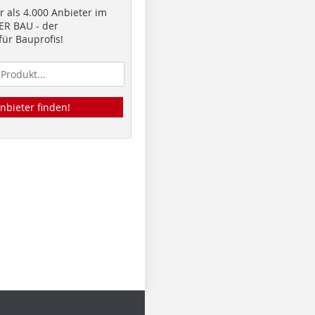
 als 4.000 Anbieter im
R BAU - der
ür Bauprofis!
nbieter finden!