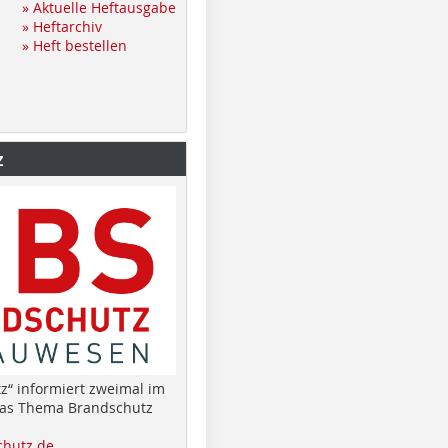
» Aktuelle Heftausgabe
» Heftarchiv
» Heft bestellen
z
z“ informiert zweimal im
das Thema Brandschutz
hutz.de