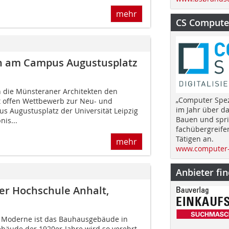
mehr
CS Computer
n am Campus Augustusplatz
 die Münsteraner Architekten den
„Computer Spez
t offen Wettbewerb zur Neu- und
im Jahr über d
 Augustusplatz der Universität Leipzig
Bauen und spri
is...
fachübergreife
Tätigen an.
mehr
www.computer-
Anbieter fi
der Hochschule Anhalt,
r Moderne ist das Bauhausgebäude in
bäude der 1920er-Jahre wird so verehrt