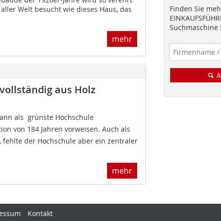
Finden Sie mehr
aller Welt besucht wie dieses Haus, das
EINKAUFSFÜHRE
Suchmaschine f
mehr
A
ollständig aus Holz
ann als  grünste Hochschule
tion von 184 Jahren vorweisen. Auch als
fehlte der Hochschule aber ein zentraler
mehr
essum
Kontakt