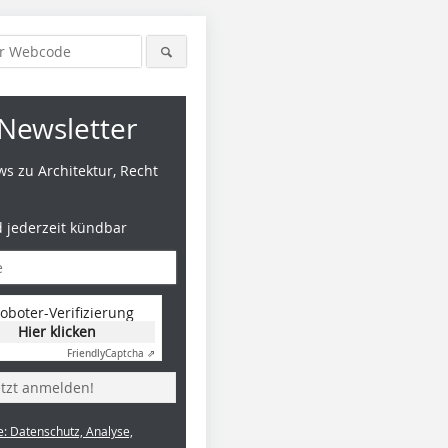
Newsletter
s zu Architektur, Recht
d jederzeit kündbar
oboter-Verifizierung
Hier klicken
Friendly
Captcha ⇗
etzt anmelden!
e: Datenschutz, Analyse,