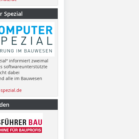
 Spezial
ial“ informiert zweimal
as softwareunterstützte
cht dabei
nd alle im Bauwesen
spezial.de
nden