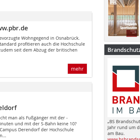
ww.pbr.de
 bevorzugte Wohngegend in Osnabrück.
andard profitieren auch die Hochschule
Brandschut
 zudem seit dem Abzug der britischen
mehr
ldorf
ht man als Fußgänger mit der ­
„BS Brandschut
nuten und mit der S-Bahn keine 10?
Jahr rund um 
 Campus Derendorf der Hochschule
am Bau.
...
www.bsbrandsc