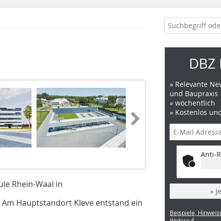
DBZ 
» Relevante New
und Baupraxis
» wöchentlich
» Kostenlos un
Fotos: alwitra
Anti-R
ule Rhein-Waal in
» J
. Am Hauptstandort Kleve entstand ein
Beispiele, Hinweis
Widerruf