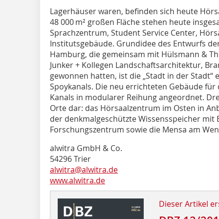
Lagerhäuser waren, befinden sich heute Hörs
48 000 m² großen Fläche stehen heute insges
Sprachzentrum, Student Service Center, Hörs
Institutsgebäude. Grundidee des Entwurfs der
Hamburg, die gemeinsam mit Hülsmann & Thie
Junker + Kollegen Landschaftsarchitektur, B
gewonnen hatten, ist die „Stadt in der Stadt“ 
Spoykanals. Die neu errichteten Gebäude für
Kanals in modularer Reihung angeordnet. Drei
Orte dar: das Hörsaalzentrum im Osten in An
der denkmalgeschützte Wissensspeicher mit 
Forschungszentrum sowie die Mensa am Wen
alwitra GmbH & Co.
54296 Trier
alwitra@alwitra.de
www.alwitra.de
Dieser Artikel er