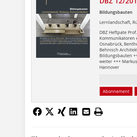
DBZ 12/20
Bildungsbauten
Lernlandschaft, 
DBZ Heftpate Prof
Kommunikatoren e
Osnabrück, Benth
Behnisch Architek
Bildungsbauten ++
weiter +++ Marku
Hannover
Abonnement