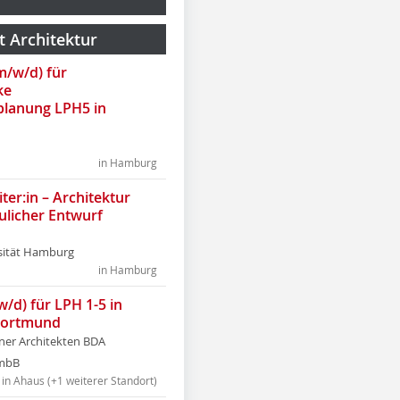
t Architektur
(m/w/d) für
ke
lanung LPH5 in
in Hamburg
ter:in – Architektur
ulicher Entwurf
sität Hamburg
in Hamburg
w/d) für LPH 1-5 in
Dortmund
tner Architekten BDA
tmbB
in Ahaus (+1 weiterer Standort)