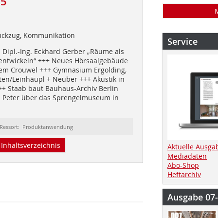
15
Rückzug, Kommunikation
Service
. Dipl.-Ing. Eckhard Gerber „Räume als
ntwickeln“ +++ Neues Hörsaalgebäude
em Crouwel +++ Gymnasium Ergolding,
ten/Leinhäupl + Neuber +++ Akustik in
+ Staab baut Bauhaus-Archiv Berlin
s Peter über das Sprengelmuseum in
Ressort: Produktanwendung
Inhaltsverzeichnis
Aktuelle Ausga
Mediadaten
Abo-Shop
Heftarchiv
Ausgabe 07