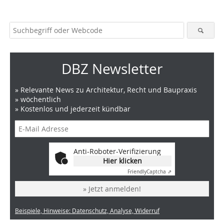
DBZ Newsletter
» Relevante News zu Architektur, Recht und Baupraxis
» wöchentlich
» Kostenlos und jederzeit kündbar
Anti-Roboter-Verifizierung
Hier klicken
Friendly
Captcha ⇗
» Jetzt anmelden!
Beispiele, Hinweise: Datenschutz, Analyse, Widerruf