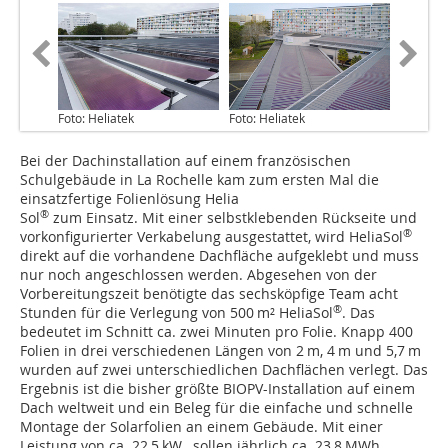
Foto: Heliatek
Foto: Heliatek
Bei der Dachinstallation auf einem französischen
Schulgebäude in La Rochelle kam zum ersten Mal die
einsatzfertige Folienlösung Helia
®
Sol
zum Einsatz. Mit einer selbstklebenden Rückseite und
®
vorkonfigurierter Verkabelung ausgestattet, wird HeliaSol
direkt auf die vorhandene Dachfläche aufgeklebt und muss
nur noch angeschlossen werden. Abgesehen von der
Vorbereitungszeit benötigte das sechsköpfige Team acht
®
Stunden für die Verlegung von 500 m² HeliaSol
. Das
bedeutet im Schnitt ca. zwei Minuten pro Folie. Knapp 400
Folien in drei verschiedenen Längen von 2 m, 4 m und 5,7 m
wurden auf zwei unterschiedlichen Dachflächen verlegt. Das
Ergebnis ist die bisher größte BIOPV-Installation auf einem
Dach weltweit und ein Beleg für die einfache und schnelle
Montage der Solarfolien an einem Gebäude. Mit einer
Leistung von ca. 22,5 kW
sollen jährlich ca. 23,8 MWh