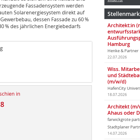
ieerzeugende Fassadensystem werden
auten Solarenergiesystem direkt auf
Stellenmark
en Gewerbebau, dessen Fassade zu 60 %
Architekt:in 
0 % des jährlichen Energiebedarfs
entwurfsstar
Ausführungsp
Hamburg
rg
Henke & Partner
22.07.2026
Wiss. Mitarbei
und Städteba
(m/w/d)
HafenCity Univer
schien in
18.07.2026
18
Architekt (m/
Ahaus oder 
farwickgrote par
Stadtplaner Par
14.07.2026