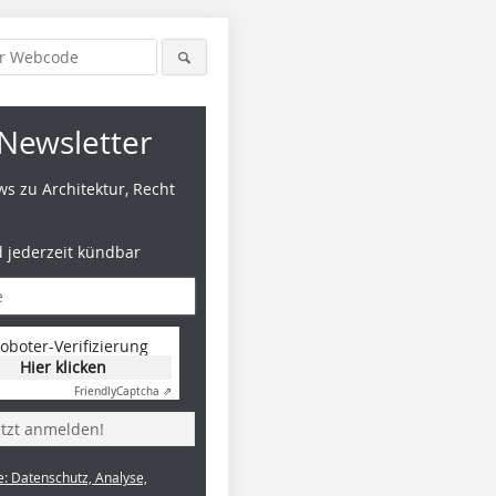
Newsletter
s zu Architektur, Recht
d jederzeit kündbar
oboter-Verifizierung
Hier klicken
Friendly
Captcha ⇗
etzt anmelden!
e: Datenschutz, Analyse,