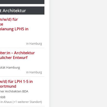
t Architektur
(m/w/d) für
ke
lanung LPH5 in
in Hamburg
ter:in – Architektur
ulicher Entwurf
sität Hamburg
in Hamburg
w/d) für LPH 1-5 in
Dortmund
tner Architekten BDA
tmbB
in Ahaus (+1 weiterer Standort)