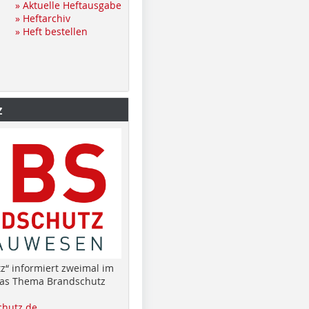
» Aktuelle Heftausgabe
» Heftarchiv
» Heft bestellen
z
z“ informiert zweimal im
das Thema Brandschutz
hutz.de