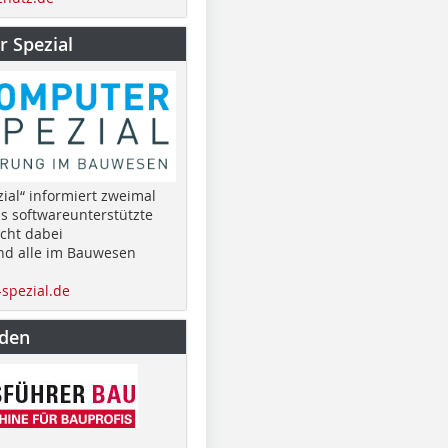
 Spezial
ial“ informiert zweimal
as softwareunterstützte
cht dabei
nd alle im Bauwesen
spezial.de
nden