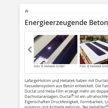
Energieerzeugende Beton
Foto: © Heliatek GmbH
Foto: © Heliatek Gm
LafargeHolcim und Heliatek haben mit Ductal
Fassadensystem aus Beton entwickelt. Die Fa
Ductal und Helia-Film
erzeugt mehr als doppe
®
Dachsolaranlagen. Ductal
ist ein ultrahochf
Eigenschaften Druckfestigkeit, Formbarkeit, L
®
Isolation und Ästhetik gehören. Bei HeliaFilm