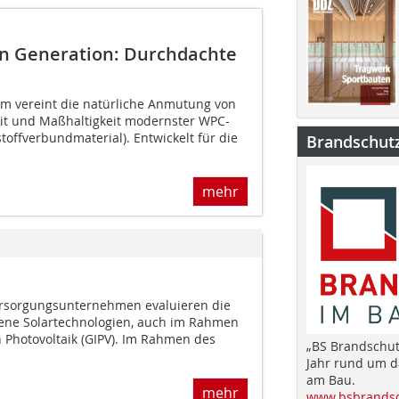
n Generation: Durchdachte
m vereint die natürliche Anmutung von
eit und Maßhaltigkeit modernster WPC-
toffverbundmaterial). Entwickelt für die
Brandschut
mehr
ersorgungsunternehmen evaluieren die
ene Solartechnologien, auch im Rahmen
 Photovoltaik (GIPV). Im Rahmen des
„BS Brandschut
Jahr rund um 
am Bau.
mehr
www.bsbrandsc