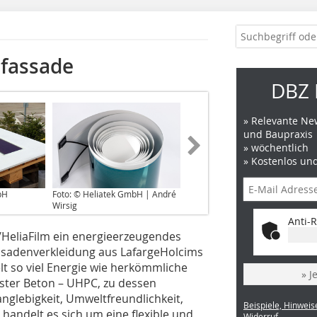
fassade
DBZ 
» Relevante New
und Baupraxis
» wöchentlich
» Kostenlos un
bH
Foto: © Heliatek GmbH | André
Wirsig
Anti-R
/HeliaFilm ein energieerzeugendes
ssadenverkleidung aus LafargeHolcims
lt so viel Energie wie herkömmliche
» J
ester Beton – UHPC, zu dessen
anglebigkeit, Umweltfreundlichkeit,
Beispiele, Hinweis
handelt es sich um eine flexible und
Widerruf