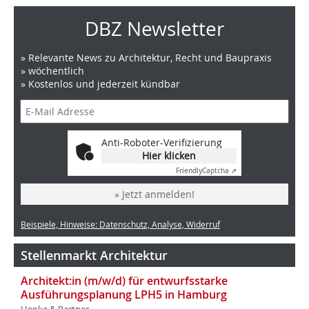
DBZ Newsletter
» Relevante News zu Architektur, Recht und Baupraxis
» wöchentlich
» Kostenlos und jederzeit kündbar
Anti-Roboter-Verifizierung
Hier klicken
Friendly
Captcha ⇗
» Jetzt anmelden!
Beispiele, Hinweise: Datenschutz, Analyse, Widerruf
Stellenmarkt Architektur
Architekt:in (m/w/d) für entwurfsstarke
Ausführungsplanung LPH5 in Hamburg