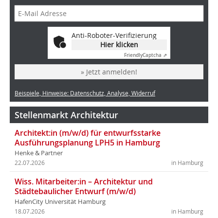
Anti-Roboter-Verifizierung
Hier klicken
Friendly
Captcha ⇗
» Jetzt anmelden!
Beispiele, Hinweise: Datenschutz, Analyse, Widerruf
Stellenmarkt Architektur
Architekt:in (m/w/d) für entwurfsstarke
Ausführungsplanung LPH5 in Hamburg
Henke & Partner
22.07.2026
in Hamburg
Wiss. Mitarbeiter:in – Architektur und
Städtebaulicher Entwurf (m/w/d)
HafenCity Universität Hamburg
18.07.2026
in Hamburg