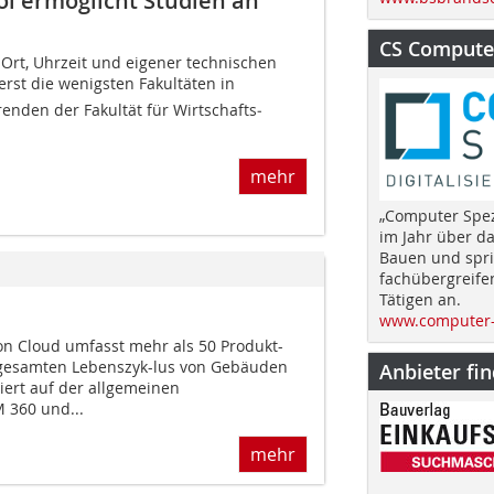
ol ermöglicht Studien an
CS Computer
Ort, Uhrzeit und eigener technischen
erst die wenigsten Fakultäten in
enden der Fakultät für Wirtschafts­
mehr
„Computer Spez
im Jahr über d
Bauen und spri
fachübergreife
Tätigen an.
www.computer-
ion Cloud umfasst mehr als 50 Produkt-
 gesamten Lebenszyk-lus von Gebäuden
Anbieter fi
iert auf der allgemeinen
 360 und...
mehr