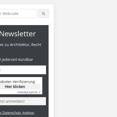
Newsletter
s zu Architektur, Recht
d jederzeit kündbar
oboter-Verifizierung
Hier klicken
Friendly
Captcha ⇗
etzt anmelden!
e: Datenschutz, Analyse,