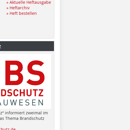
» Aktuelle Heftausgabe
» Heftarchiv
» Heft bestellen
z
z“ informiert zweimal im
das Thema Brandschutz
hutz.de