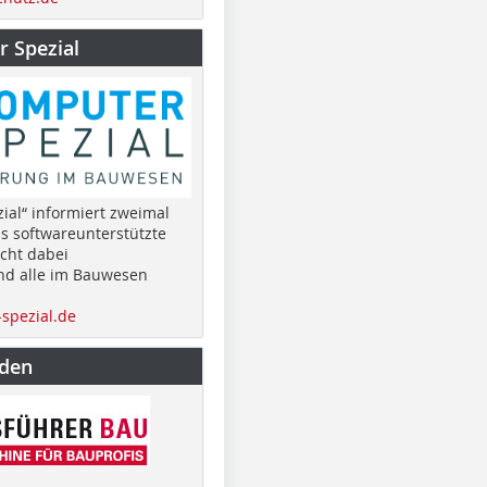
 Spezial
ial“ informiert zweimal
as softwareunterstützte
cht dabei
nd alle im Bauwesen
spezial.de
nden