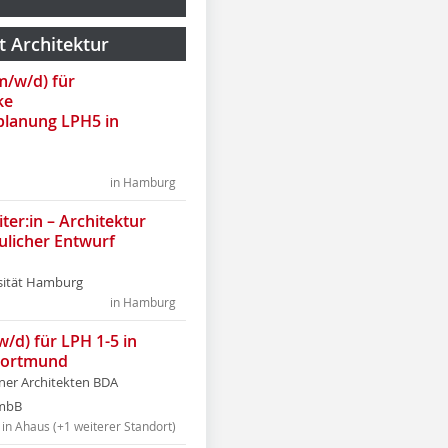
t Architektur
(m/w/d) für
ke
lanung LPH5 in
in Hamburg
ter:in – Architektur
ulicher Entwurf
sität Hamburg
in Hamburg
w/d) für LPH 1-5 in
Dortmund
tner Architekten BDA
tmbB
in Ahaus (+1 weiterer Standort)