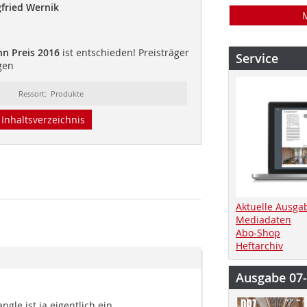
fried Wernik
n Preis 2016
ist entschieden! Preisträger
Service
gen
Ressort: Produkte
Inhaltsverzeichnis
Aktuelle Ausga
Mediadaten
Abo-Shop
Heftarchiv
Ausgabe 07
ngle ist ja eigentlich ein