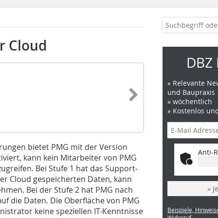
er Cloud
DBZ 
» Relevante New
und Baupraxis
» wöchentlich
» Kostenlos un
erungen bietet PMG mit der Version
Anti-R
ktiviert, kann kein Mitarbeiter von PMG
greifen. Bei Stufe 1 hat das Support-
der Cloud gespeicherten Daten, kann
» J
hmen. Bei der Stufe 2 hat PMG nach
auf die Daten. Die Oberfläche von PMG
nistrator keine speziellen IT-Kenntnisse
Beispiele, Hinweis
Widerruf