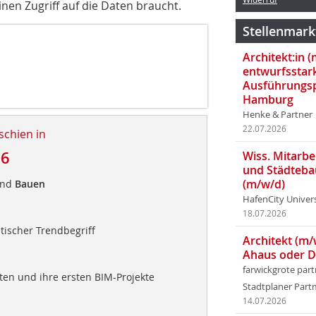
inen Zugriff auf die Daten braucht.
Stellenmark
Architekt:in 
entwurfsstar
Ausführungsp
Hamburg
Henke & Partner
22.07.2026
schien in
16
Wiss. Mitarbei
und Städteba
(m/w/d)
und
Bauen
HafenCity Univer
18.07.2026
tischer Trendbegriff
Architekt (m/
Ahaus oder 
farwickgrote par
ten und ihre ersten BIM-Projekte
Stadtplaner Par
14.07.2026