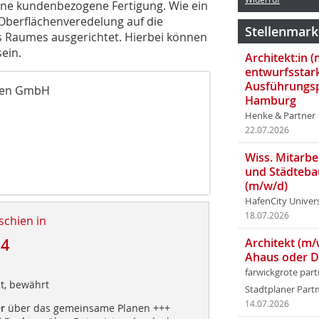
eine kundenbezogene Fertigung. Wie ein
Oberflächenveredelung auf die
Stellenmark
 Raumes ausgerichtet. Hierbei können
sein.
Architekt:in 
entwurfsstar
Ausführungsp
elen GmbH
Hamburg
Henke & Partner
22.07.2026
Wiss. Mitarbei
und Städteba
(m/w/d)
HafenCity Univer
18.07.2026
schien in
14
Architekt (m/
Ahaus oder 
farwickgrote par
nt, bewährt
Stadtplaner Par
14.07.2026
r
über das gemeinsame Planen +++