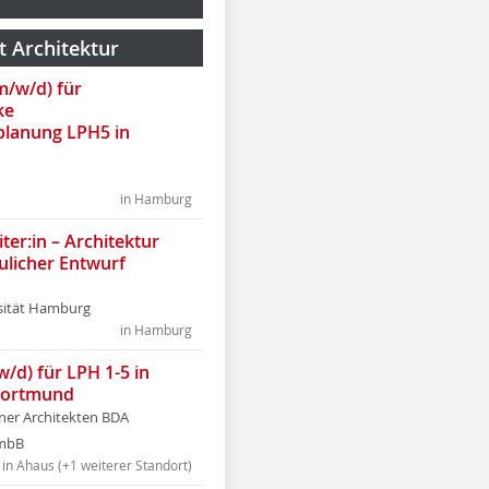
t Architektur
(m/w/d) für
ke
lanung LPH5 in
in Hamburg
ter:in – Architektur
ulicher Entwurf
sität Hamburg
in Hamburg
w/d) für LPH 1-5 in
Dortmund
tner Architekten BDA
tmbB
in Ahaus (+1 weiterer Standort)