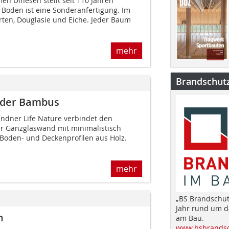
n Dinesen stellt seit 110 Jahren
 Boden ist eine Sonderanfertigung. Im
rten, Douglasie und Eiche. Jeder Baum
mehr
Brandschut
 oder Bambus
ndner Life Nature verbindet den
ner Ganzglaswand mit minimalistisch
 Boden- und Deckenprofilen aus Holz.
mehr
„BS Brandschut
Jahr rund um 
n
am Bau.
www.bsbrandsc