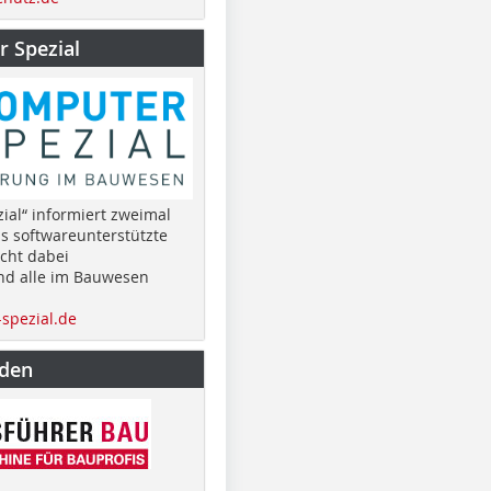
 Spezial
ial“ informiert zweimal
as softwareunterstützte
cht dabei
nd alle im Bauwesen
spezial.de
nden