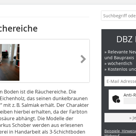
chereiche
DBZ 
» Relevante New
und Baupraxis
» wöchentlich
» Kostenlos un
n Boden ist die Räucher­eiche. Die
Anti-R
s Eichenholz, das seinen dunkelbraunen
mit z. B. Salmiak erhält. Der Charakter
leiben hierbei erhalten, da der Farbton
» J
säure abhängt. Die Modelle der
rkus Schober werden aus erlesenen
rei in Handarbeit als 3-Schichtboden
Beispiele, Hinweis
Widerruf