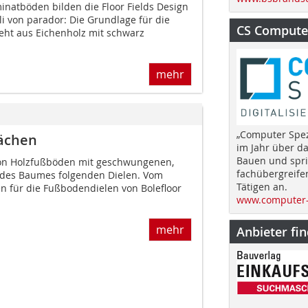
minatböden bilden die Floor Fields Design
li von parador: Die Grundlage für die
CS Computer
teht aus Eichenholz mit schwarz
mehr
„Computer Spez
lächen
im Jahr über d
Bauen und spri
r von Holzfußböden mit geschwungenen,
fachübergreife
des Baumes folgenden Dielen. Vom
Tätigen an.
 für die Fußbodendielen von Bolefloor
www.computer-
mehr
Anbieter fi