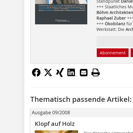
Standpunkt
Danie
+++ Staatliches 
Böhm Architekte
Raphael Zuber
+++
+++
Ökobilanz
für
Werkstatt: Die
Arc
Abonnement
Thematisch passende Artikel:
Ausgabe 09/2008
Klopf auf Holz