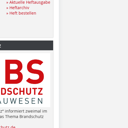
» Aktuelle Heftausgabe
» Heftarchiv
» Heft bestellen
z
z“ informiert zweimal im
das Thema Brandschutz
hutz.de