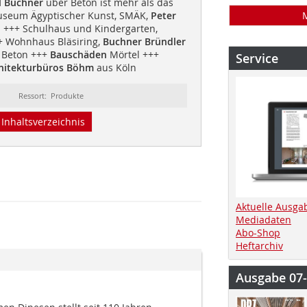
l Buchner
über Beton ist mehr als das
Museum Ägyptischer Kunst, SMÄK,
Peter
n
+++ Schulhaus und Kindergarten,
 Wohnhaus Bläsiring,
Buchner Bründler
 Beton +++
Bauschäden
Mörtel +++
Service
hitekturbüros Böhm
aus Köln
Ressort: Produkte
Inhaltsverzeichnis
Aktuelle Ausga
Mediadaten
Abo-Shop
Heftarchiv
Ausgabe 07