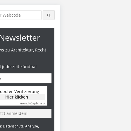
Newsletter
s zu Architektur, Recht
d jederzeit kündbar
oboter-Verifizierung
Hier klicken
Friendly
Captcha ⇗
etzt anmelden!
e: Datenschutz, Analyse,