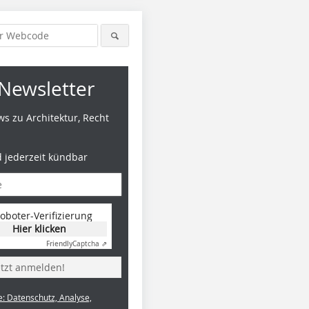
Newsletter
s zu Architektur, Recht
d jederzeit kündbar
oboter-Verifizierung
Hier klicken
Friendly
Captcha ⇗
etzt anmelden!
e: Datenschutz, Analyse,