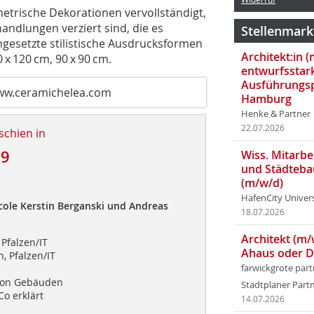
metrische Dekorationen vervollständigt,
ndlungen verziert sind, die es
Stellenmark
esetzte stilistische Ausdrucksformen
Architekt:in 
0 x 120 cm, 90 x 90 cm.
entwurfsstar
Ausführungsp
ww.ceramichelea.com
Hamburg
Henke & Partner
22.07.2026
schien in
19
Wiss. Mitarbei
und Städteba
(m/w/d)
d
HafenCity Univer
cole Kerstin Berganski und Andreas
18.07.2026
Architekt (m/
Pfalzen/IT
Ahaus oder 
, Pfalzen/IT
farwickgrote par
von Gebäuden
Stadtplaner Par
o erklärt
14.07.2026