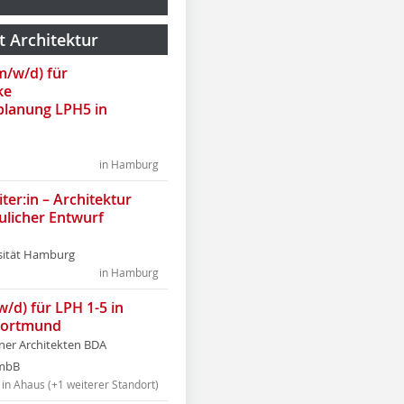
t Architektur
(m/w/d) für
ke
lanung LPH5 in
in Hamburg
ter:in – Architektur
ulicher Entwurf
sität Hamburg
in Hamburg
w/d) für LPH 1-5 in
Dortmund
tner Architekten BDA
tmbB
in Ahaus (+1 weiterer Standort)