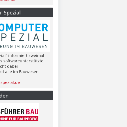
 Spezial
ial“ informiert zweimal
as softwareunterstützte
cht dabei
nd alle im Bauwesen
spezial.de
nden