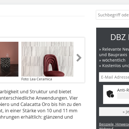
DBZ 
» Relevante New
und Baupraxis
» wöchentlich
» Kostenlos un
Foto: Lea Ceramica
Anti-R
arbigkeit und Struktur und bietet
 unterschiedliche Anwendungen. Vier
ero und Calacatta Oro bis hin zu den
ht, in einer Stärke von 10 und 11 mm
» J
ührungen erhältlich: glänzend und
Beispiele, Hinweis
Widerruf