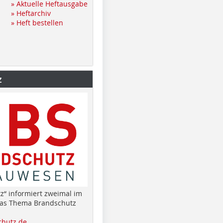
» Aktuelle Heftausgabe
» Heftarchiv
» Heft bestellen
z
z“ informiert zweimal im
das Thema Brandschutz
hutz.de