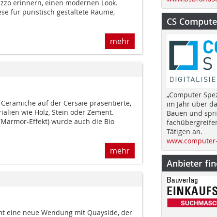
razzo erinnern, einen modernen Look.
ese für puristisch gestaltete Räume,
CS Computer
mehr
„Computer Spez
 Ceramiche auf der Cersaie präsentierte,
im Jahr über d
alien wie Holz, Stein oder Zement.
Bauen und spri
(Marmor-Effekt) wurde auch die Bio
fachübergreife
Tätigen an.
www.computer-
mehr
Anbieter fi
mt eine neue Wendung mit Quayside, der