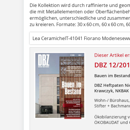
Die Kollektion wird durch raffinierte und geo
die mit Metallelementen oder Oberflächenbeha
ermöglichen, unterschiedliche und zusammeng
zu kreieren. Formate: 30 x 60 cm, 60 x 60 cm, 6
Lea CeramicheIT-41041 Fiorano Modenesew
Dieser Artikel er
DBZ 12/20
Bauen im Bestan
DBZ Heftpaten Ni
Krawczyk, NKBAK
Wohn-/ Bürohaus, 
Stifter + Bachmann
Ökobilanzierung 
ÖKOBAUDAT und C