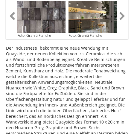
Foto: Graniti Fiandre
Foto: Graniti Fiandre
Der Industriestil bekommt eine neue Wendung mit
Quayside, der neuen Kollektion von Iris Ceramica, die sich
als Wand- und Bodenbelag eignet. Kreative Beimischungen
und fortschrittliche Produktionsverfahren interpretieren
Zement, Kunstharz und Holz. Die moderate Tonabweichung,
welche die Kollektion auszeichnet, erweitert die
gestalterischen Anwendungsmöglichkeiten. Neutrale
Nuancen wie White, Grey, Graphite, Black, Sand und Brown
sind die Farbpalette für Fußböden. Sie sind in der
Oberflächengestaltung natur und geläppt lieferbar und für
die Anwendung im Innen- und Außenbereich geeignet. Die
Linie wird durch die beiden Oberflächen „lackiertes Holz“
bereichert, das an nordisches Design erinnert. Als
Wandverkleidung bietet Quayside das Format 10 x 20 cm in
den Nuancen Grey, Graphite und Brown. Sechs
verschiedene Strukturen und eine Vielfalt an Dekoren bilden