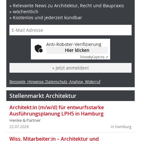
» Relevante News zu Architektur, Recht und Baupraxis
» wöchentlich
» Kostenlos und jederzeit kündbar
Anti-Roboter-Verifizierung
Hier klicken
Friendly
Captcha ⇗
» Jetzt anmelden!
Beispiele, Hinweise: Datenschutz, Analyse, Widerruf
Stellenmarkt Architektur
Architekt:in (m/w/d) für entwurfsstarke
Ausführungsplanung LPH5 in Hamburg
Henke & Partner
22.07.2026
in Hamburg
Wiss. Mitarbeiter:in – Architektur und