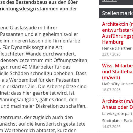
oss des Bestandsbaus aus den 60er
inrichtungsdesign stammen von der
Stellenmark
Architekt:in 
ene Glasfassade mit ihrer
entwurfsstar
es Passanten und ein geheimnisvoller
Ausführungsp
 im Inneren lassen die Firmenfarbe
Hamburg
 Für Dynamik sorgt eine Art
Henke & Partner
nterleuchteten Wände durchwandert.
22.07.2026
ndenservicezentrum mit Öffnungszeiten
Wiss. Mitarbei
rgen rund 40 Mitarbeiter für das
und Städteba
elle Schäden schnell zu beheben. Dass
(m/w/d)
 als Werbemittel für den Passanten
HafenCity Univer
n erklärtes Ziel. Die Arbeitsplätze sind
18.07.2026
t; dass hier gearbeitet wird, ist
te Planungsaufgabe, galt es doch, den
Architekt (m/
und maximaler Diskretion zu schaffen.
Ahaus oder 
farwickgrote par
zentrums, der zugleich auch den
Stadtplaner Par
unächst auf die künstlerisch gestaltete
14.07.2026
m Wartebereich abtastet, kurz den