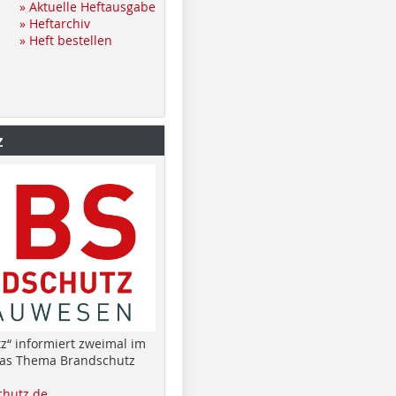
» Aktuelle Heftausgabe
» Heftarchiv
» Heft bestellen
z
z“ informiert zweimal im
das Thema Brandschutz
hutz.de