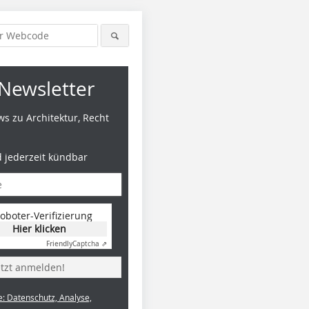
Newsletter
s zu Architektur, Recht
d jederzeit kündbar
oboter-Verifizierung
Hier klicken
Friendly
Captcha ⇗
etzt anmelden!
e: Datenschutz, Analyse,