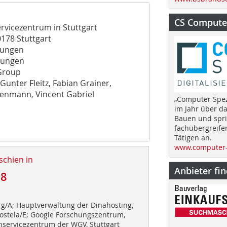
CS Computer
trum in Stuttgart
Stuttgart
ngen
ngen
roup
 Fleitz, Fabian Grainer,
incent Gabriel
„Computer Spez
im Jahr über d
Bauen und spri
fachübergreife
Tätigen an.
www.computer-
schien in
Anbieter fi
08
rg/A; Hauptverwaltung der Dinahosting,
ostela/E; Google Forschungszentrum,
servicezentrum der WGV, Stuttgart