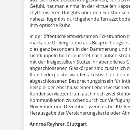
Gefühl, hat man einmal in der virtuellen Kap
rhythmisieren Uplights über den Funktionsei
nahezu fugenlos durchgehende Terrazzoboden 
ihm optische Ruhe.
In der öffentlichkeitswirksamen Ecksituation 
markante Dreiergruppe aus Besprechungsinsel
dies ganz besonders in der Dämmerung und be
Lichtkuppeln hell erleuchtet nach außen str
mit der freigestellten Stütze ihr abendliches G
abgeschlossenen Glaskörper sind zusätzlich 
Kunstlederpolsterwänden akustisch und opti
abgeschlossenen Besprechungsinseln für int
Beispiel der Abschluss einer Lebensversiche
Kundenservicezentrum auch noch zwei Stehbe
Kommunikation zwischendurch zur Verfügung. 
November und Dezember, wenn es bei Kfz-Ve
Herausgabe der Versicherungskarte oder Ähnl
Andrea Rayhrer, Stuttgart