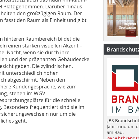
sel Platz genommen. Darüber hinaus
nheiten den großzügigen Raum. Der
fasst den Raum als Einheit und gibt
im hinteren Raumbereich bildet die
n einen starken visuellen Akzent –
Brandschut
i Nacht, wenn sie durch ihre
ahlen und der prägnanten Gebäudeecke
esicht geben. Die zylindrischen,
mit unterschiedlich hohen
sch abgeschirmt. Neben den
imere Kundengespräche, wie zum
rung, stehen im WGV-
sprechungsplätze für die schnelle
Besonders frequentiert sind sie im
rsicherungswechseln nur um die
iches geht.
„BS Brandschut
Jahr rund um 
am Bau.
www.bsbrandsc