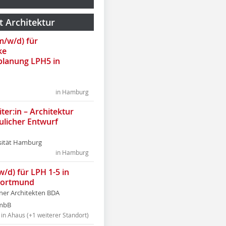
t Architektur
(m/w/d) für
ke
lanung LPH5 in
in Hamburg
ter:in – Architektur
ulicher Entwurf
sität Hamburg
in Hamburg
w/d) für LPH 1-5 in
Dortmund
tner Architekten BDA
tmbB
in Ahaus (+1 weiterer Standort)