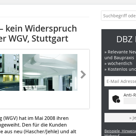
 – kein Widerspruch
r WGV, Stuttgart
DBZ 
» Relevante New
und Baupraxis
» wöchentlich
» Kostenlos un
Anti-R
 (WGV) hat im Mai 2008 ihren
» J
ngeweiht. Den für die Kunden
 aus neu (Hascher/Jehle) und alt
Beispiele, Hinweis
Widerruf