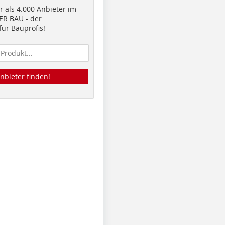
 als 4.000 Anbieter im
R BAU - der
ür Bauprofis!
nbieter finden!