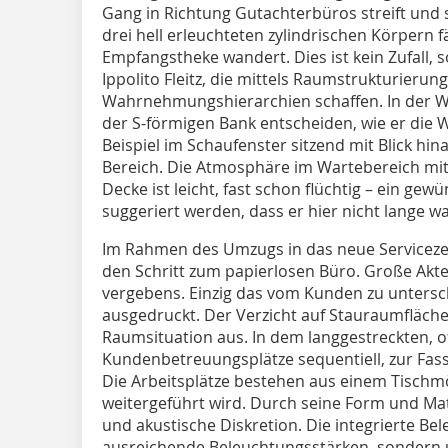
Gang in Richtung Gutachterbüros streift und
drei hell erleuchteten zylindrischen Körpern f
Empfangstheke wandert. Dies ist kein Zufall,
Ippolito Fleitz, die mittels Raumstrukturierun
Wahrnehmungshierarchien schaffen. In der W
der S-förmigen Bank entscheiden, wie er die 
Beispiel im Schaufenster sitzend mit Blick hi
Bereich. Die Atmosphäre im Wartebereich mi
Decke ist leicht, fast schon flüchtig – ein ge
suggeriert werden, dass er hier nicht lange w
Im Rahmen des Umzugs in das neue Servicez
den Schritt zum papierlosen Büro. Große Ak
vergebens. Einzig das vom Kunden zu unters
ausgedruckt. Der Verzicht auf Stauraumflächen
Raumsituation aus. In dem langgestreckten, o
Kundenbetreuungsplätze sequentiell, zur Fass
Die Arbeitsplätze bestehen aus einem Tischm
weitergeführt wird. Durch seine Form und Mate
und akustische Diskretion. Die integrierte Bel
ausreichende Beleuchtungs­stärken, sondern