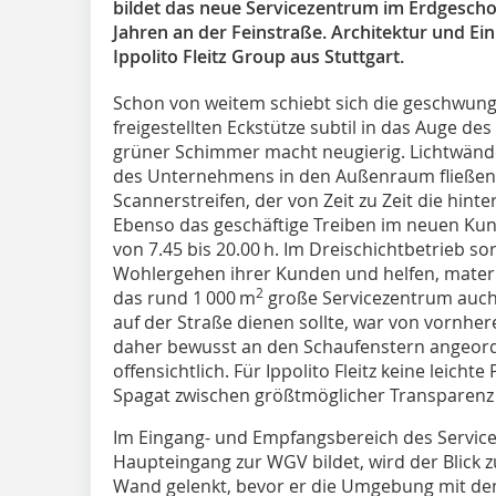
bildet das neue Servicezentrum im Erdgesch
Jahren an der Feinstraße. Architektur und E
Ippolito Fleitz Group aus Stuttgart.
Schon von weitem schiebt sich die geschwung
freigestellten Eckstütze subtil in das Auge d
grüner Schimmer macht neugierig. Lichtwände
des Unternehmens in den Außenraum fließen.
Scannerstreifen, der von Zeit zu Zeit die hi
Ebenso das geschäftige Treiben im neuen Ku
von 7.45 bis 20.00 h. Im Dreischichtbetrieb so
Wohlergehen ihrer Kunden und helfen, materi
2
das rund 1 000 m
große Servicezentrum auch
auf der Straße dienen sollte, war von vornherei
daher bewusst an den Schaufenstern angeordne
offensichtlich. Für Ippolito Fleitz keine leich
Spagat zwischen größtmöglicher Transparenz 
Im Eingang- und Empfangsbereich des Service
Haupteingang zur WGV bildet, wird der Blick z
Wand gelenkt, bevor er die Umgebung mit de