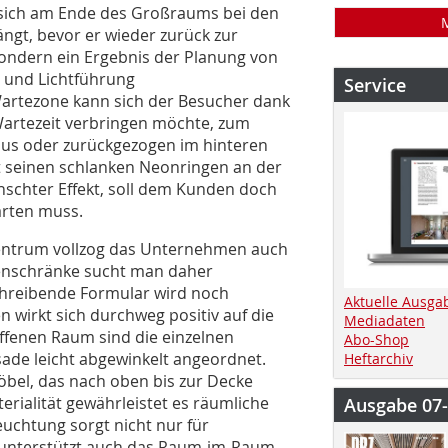
 sich am Ende des Großraums bei den
ängt, bevor er wieder zurück zur
 sondern ein Ergebnis der Planung von
g und Lichtführung
Service
artezone kann sich der Besucher dank
Wartezeit verbringen möchte, zum
naus oder zurückgezogen im hinteren
t seinen schlanken Neonringen an der
wünschter Effekt, soll dem Kunden doch
arten muss.
entrum vollzog das Unternehmen auch
tenschränke sucht man daher
chreibende Formular wird noch
Aktuelle Ausga
 wirkt sich durchweg positiv auf die
Mediadaten
ffenen Raum sind die einzelnen
Abo-Shop
ade leicht abgewinkelt angeordnet.
Heftarchiv
öbel, das nach oben bis zur Decke
rialität gewährleistet es räumliche
Ausgabe 07
euchtung sorgt nicht nur für
 unterstützt auch das Raum-im-Raum-