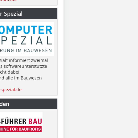
 Spezial
ial“ informiert zweimal
as softwareunterstützte
cht dabei
nd alle im Bauwesen
spezial.de
nden