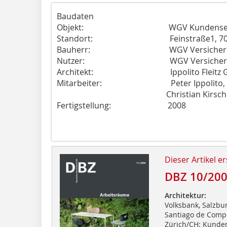
Baudaten
Objekt: WGV Kundenservicezen
Standort: Feinstraße1, 70178 
Bauherr: WGV Versicheru
Nutzer: WGV Versicheru
Architekt: Ippolito Fleitz G
Mitarbeiter: Peter Ippolito, Gunter
Christian Kirschenmann, V
Fertigstellung: 2008
Dieser Artikel er
DBZ 10/20
Architektur:
Volksbank, Salzbu
Santiago de Comp
Zürich/CH; Kunden