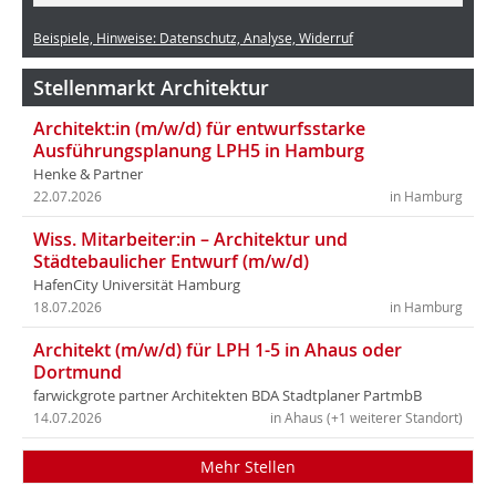
Beispiele, Hinweise: Datenschutz, Analyse, Widerruf
Stellenmarkt Architektur
Architekt:in (m/w/d) für entwurfsstarke
Ausführungsplanung LPH5 in Hamburg
Henke & Partner
22.07.2026
in Hamburg
Wiss. Mitarbeiter:in – Architektur und
Städtebaulicher Entwurf (m/w/d)
HafenCity Universität Hamburg
18.07.2026
in Hamburg
Architekt (m/w/d) für LPH 1-5 in Ahaus oder
Dortmund
farwickgrote partner Architekten BDA Stadtplaner PartmbB
14.07.2026
in Ahaus (+1 weiterer Standort)
Mehr Stellen