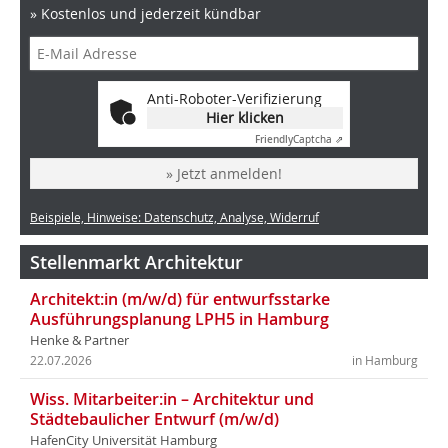
» Kostenlos und jederzeit kündbar
Anti-Roboter-Verifizierung
Hier klicken
Friendly
Captcha ⇗
» Jetzt anmelden!
Beispiele, Hinweise: Datenschutz, Analyse, Widerruf
Stellenmarkt Architektur
Architekt:in (m/w/d) für entwurfsstarke
Ausführungsplanung LPH5 in Hamburg
Henke & Partner
22.07.2026
in Hamburg
Wiss. Mitarbeiter:in – Architektur und
Städtebaulicher Entwurf (m/w/d)
HafenCity Universität Hamburg