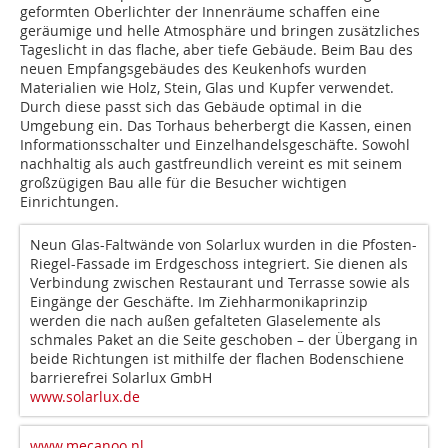
geformten Oberlichter der Innenräume schaffen eine
geräumige und helle Atmosphäre und bringen zusätzliches
Tageslicht in das flache, aber tiefe Gebäude. Beim Bau des
neuen Empfangsgebäudes des Keukenhofs wurden
Materialien wie Holz, Stein, Glas und Kupfer verwendet.
Durch diese passt sich das Gebäude optimal in die
Umgebung ein. Das Torhaus beherbergt die Kassen, einen
Informationsschalter und Einzelhandelsgeschäfte. Sowohl
nachhaltig als auch gastfreundlich vereint es mit seinem
großzügigen Bau alle für die Besucher wichtigen
Einrichtungen.
Neun Glas-Faltwände von Solarlux wurden in die Pfosten-
Riegel-Fassade im Erdgeschoss integriert. Sie dienen als
Verbindung zwischen Restaurant und Terrasse sowie als
Eingänge der Geschäfte. Im Ziehharmonikaprinzip
werden die nach außen gefalteten Glaselemente als
schmales Paket an die Seite geschoben – der Übergang in
beide Richtungen ist mithilfe der flachen Bodenschiene
barrierefrei Solarlux GmbH
www.solarlux.de
www.mecanoo.nl