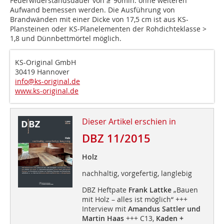
Feuerwiderstandsdauer von ≥ 90min. ohne weiteren
Aufwand bemessen werden. Die Ausführung von
Brandwänden mit einer Dicke von 17,5 cm ist aus KS-
Plansteinen oder KS-Planelementen der Rohdichteklasse >
1,8 und Dünnbettmörtel möglich.
KS-Original GmbH
30419 Hannover
info@ks-original.de
www.ks-original.de
Dieser Artikel erschien in
DBZ 11/2015
Holz
nachhaltig, vorgefertig, langlebig
DBZ Heftpate
Frank Lattke
„Bauen
mit Holz – alles ist möglich“ +++
Interview mit
Amandus Sattler und
Martin Haas
+++ C13,
Kaden +