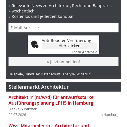
» Relevante News zu Architektur, Recht und Baupraxis
» wöchentlich
» Kostenlos und jederzeit kündbar
Anti-Roboter-Verifizierung
Hier klicken
Friendly
Captcha ⇗
» Jetzt anmelden!
Beispiele, Hinweise: Datenschutz, Analyse, Widerruf
Stellenmarkt Architektur
Architekt:in (m/w/d) für entwurfsstarke
Ausführungsplanung LPH5 in Hamburg
Henke & Partner
22.07.2026
in Hamburg
Wiss. Mitarbeiter:in – Architektur und