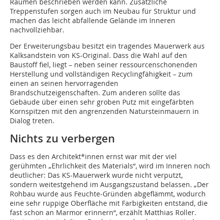
Räumen beschrieben werden kann. Zusätzliche
Treppenstufen sorgen auch im Neubau für Struktur und
machen das leicht abfallende Gelände im Inneren
nachvollziehbar.
Der Erweiterungsbau besitzt ein tragendes Mauerwerk aus
Kalksandstein von KS-Original. Dass die Wahl auf den
Baustoff fiel, liegt – neben seiner ressourcenschonenden
Herstellung und vollständigen Recyclingfähigkeit – zum
einen an seinen hervorragenden
Brandschutzeigenschaften. Zum anderen sollte das
Gebäude über einen sehr groben Putz mit eingefärbten
Kornspitzen mit den angrenzenden Natursteinmauern in
Dialog treten.
Nichts zu verbergen
Dass es den Architekt*innen ernst war mit der viel
gerühmten „Ehrlichkeit des Materials“, wird im Inneren noch
deutlicher: Das KS-Mauerwerk wurde nicht verputzt,
sondern weitestgehend im Ausgangszustand belassen. „Der
Rohbau wurde aus Feuchte-Gründen abgeflämmt, wodurch
eine sehr ruppige Oberfläche mit Farbigkeiten entstand, die
fast schon an Marmor erinnern“, erzählt Matthias Roller.