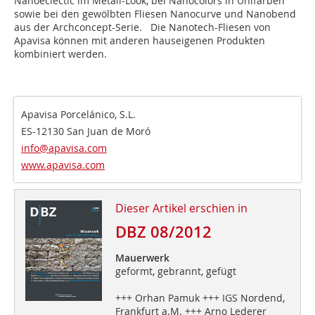
Nanoeclectic im Metall-Look, bei Nanocolors in Unifarben
sowie bei den gewölbten Fliesen Nanocurve und Nanobend
aus der Archconcept-Serie. Die Nanotech-Fliesen von
Apavisa können mit anderen hauseigenen Produkten
kombiniert werden.
Apavisa Porcelánico, S.L.
ES-12130 San Juan de Moró
info@apavisa.com
www.apavisa.com
Dieser Artikel erschien in
DBZ 08/2012
Mauerwerk
geformt, gebrannt, gefügt
+++ Orhan Pamuk +++ IGS Nordend,
Frankfurt a.M. +++ Arno Lederer