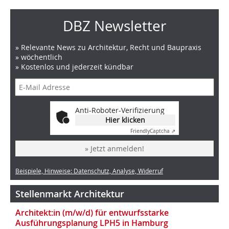
DBZ Newsletter
» Relevante News zu Architektur, Recht und Baupraxis
» wöchentlich
» Kostenlos und jederzeit kündbar
Anti-Roboter-Verifizierung
Hier klicken
Friendly
Captcha ⇗
» Jetzt anmelden!
Beispiele, Hinweise: Datenschutz, Analyse, Widerruf
Stellenmarkt Architektur
Architekt:in (m/w/d) für entwurfsstarke
Ausführungsplanung LPH5 in Hamburg