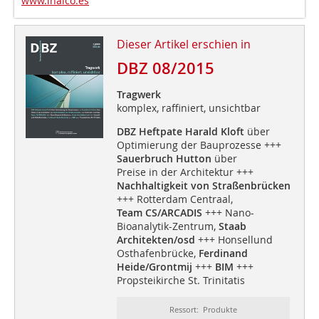
www.inalco.es
Dieser Artikel erschien in
DBZ 08/2015
Tragwerk
komplex, raffiniert, unsichtbar
DBZ Heftpate Harald Kloft
über
Optimierung der Bauprozesse +++
Sauerbruch Hutton
über
Preise in der Architektur +++
Nachhaltigkeit von Straßenbrücken
+++ Rotterdam Centraal,
Team CS/ARCADIS
+++ Nano-
Bioanalytik-Zentrum,
Staab
Architekten/osd
+++ Honsellund
Osthafenbrücke,
Ferdinand
Heide/Grontmij
+++
BIM
+++
Propsteikirche St. Trinitatis
Ressort: Produkte