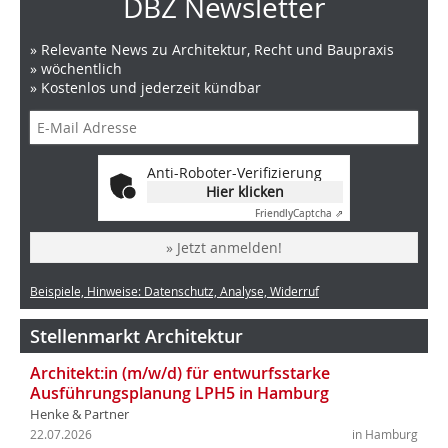
DBZ Newsletter
» Relevante News zu Architektur, Recht und Baupraxis
» wöchentlich
» Kostenlos und jederzeit kündbar
Anti-Roboter-Verifizierung
Hier klicken
Friendly
Captcha ⇗
» Jetzt anmelden!
Beispiele, Hinweise: Datenschutz, Analyse, Widerruf
Stellenmarkt Architektur
Architekt:in (m/w/d) für entwurfsstarke
Ausführungsplanung LPH5 in Hamburg
Henke & Partner
22.07.2026
in Hamburg