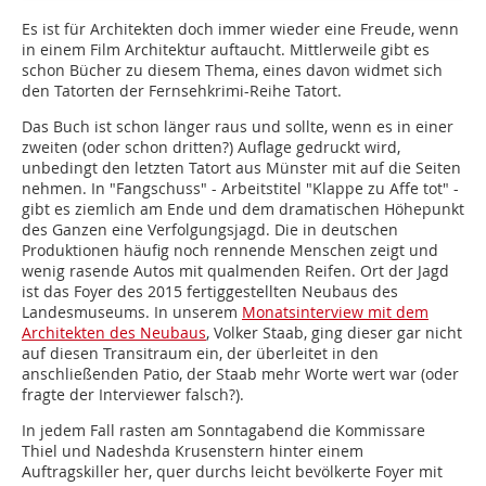
Es ist für Architekten doch immer wieder eine Freude, wenn
in einem Film Architektur auftaucht. Mittlerweile gibt es
schon Bücher zu diesem Thema, eines davon widmet sich
den Tatorten der Fernsehkrimi-Reihe Tatort.
Das Buch ist schon länger raus und sollte, wenn es in einer
zweiten (oder schon dritten?) Auflage gedruckt wird,
unbedingt den letzten Tatort aus Münster mit auf die Seiten
nehmen. In "Fangschuss" - Arbeitstitel "Klappe zu Affe tot" -
gibt es ziemlich am Ende und dem dramatischen Höhepunkt
des Ganzen eine Verfolgungsjagd. Die in deutschen
Produktionen häufig noch rennende Menschen zeigt und
wenig rasende Autos mit qualmenden Reifen. Ort der Jagd
ist das Foyer des 2015 fertiggestellten Neubaus des
Landesmuseums. In unserem
Monatsinterview mit dem
Architekten des Neubaus
, Volker Staab, ging dieser gar nicht
auf diesen Transitraum ein, der überleitet in den
anschließenden Patio, der Staab mehr Worte wert war (oder
fragte der Interviewer falsch?).
In jedem Fall rasten am Sonntagabend die Kommissare
Thiel und Nadeshda Krusenstern hinter einem
Auftragskiller her, quer durchs leicht bevölkerte Foyer mit