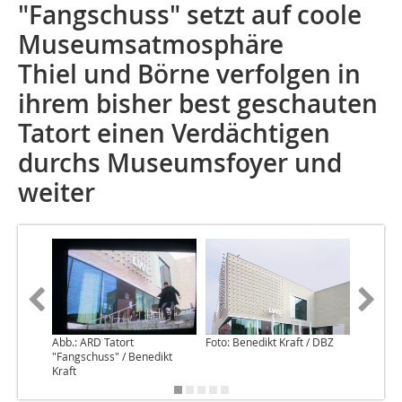
"Fangschuss" setzt auf coole
Museumsatmosphäre
Thiel und Börne verfolgen in
ihrem bisher best geschauten
Tatort einen Verdächtigen
durchs Museumsfoyer und
weiter
Abb.: ARD Tatort
Foto: Benedikt Kraft / DBZ
Foto: Be
"Fangschuss" / Benedikt
Kraft