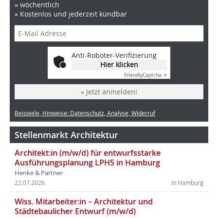
» wöchentlich
» Kostenlos und jederzeit kündbar
Anti-Roboter-Verifizierung
Hier klicken
Friendly
Captcha ⇗
» Jetzt anmelden!
Beispiele, Hinweise: Datenschutz, Analyse, Widerruf
Stellenmarkt Architektur
Architekt:in (m/w/d) für entwurfsstarke
Ausführungsplanung LPH5 in Hamburg
Henke & Partner
22.07.2026
in Hamburg
Wiss. Mitarbeiter:in – Architektur und
Städtebaulicher Entwurf (m/w/d)