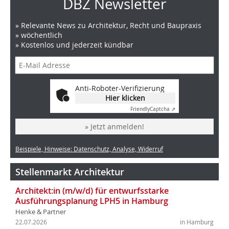
DBZ Newsletter
» Relevante News zu Architektur, Recht und Baupraxis
» wöchentlich
» Kostenlos und jederzeit kündbar
Anti-Roboter-Verifizierung
Hier klicken
Friendly
Captcha ⇗
» Jetzt anmelden!
Beispiele, Hinweise: Datenschutz, Analyse, Widerruf
Stellenmarkt Architektur
Architekt:in (m/w/d) für entwurfsstarke
Ausführungsplanung LPH5 in Hamburg
Henke & Partner
22.07.2026
in Hamburg