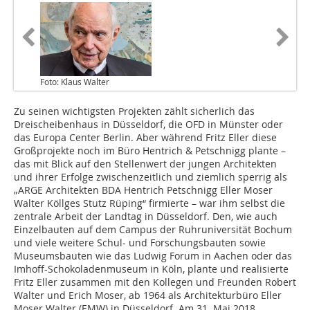
Foto: Klaus Walter
Zu seinen wichtigsten Projekten zählt sicherlich das
Dreischeibenhaus in Düsseldorf, die OFD in Münster oder
das Europa Center Berlin. Aber während Fritz Eller diese
Großprojekte noch im Büro Hentrich & Petschnigg plante –
das mit Blick auf den Stellenwert der jungen Architekten
und ihrer Erfolge zwischenzeitlich und ziemlich sperrig als
„ARGE Architekten BDA Hentrich Petschnigg Eller Moser
Walter Köllges Stutz Rüping“ firmierte – war ihm selbst die
zentrale Arbeit der Landtag in Düsseldorf. Den, wie auch
Einzelbauten auf dem Campus der Ruhruniversität Bochum
und viele weitere Schul- und Forschungsbauten sowie
Museumsbauten wie das Ludwig Forum in Aachen oder das
Imhoff-Schokoladenmuseum in Köln, plante und realisierte
Fritz Eller zusammen mit den Kollegen und Freunden Robert
Walter und Erich Moser, ab 1964 als Architekturbüro Eller
Moser Walter (EMW) in Düsseldorf. Am 31. Mai 2018