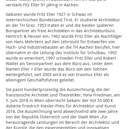
verstarb Fitz Eller 91-jährig in Aachen.
Geboren wurde Fritz Eller 1927 in Schwaz im
österreichischen Bundesland Tirol. Er studierte Architektur
an der TH Graz. 1953 traten er und die beiden späteren
Büropartner als freie Architekten in das Architekturbüro
Hentrich & Heuser ein. 1962 wurde Fritz Eller als Nachfolger
von Hans Mehrtens auf den Lehrstuhl für Entwerfen von
Hoch- und Industriebauten an die TH Aachen berufen, hier
übernahm er die Leitung des Instituts für Schulbau. 1992
wurde er emeritiert, 1997 schieden Fritz Eller und Robert
Walter als Seniorpartner aus dem Büro aus. Unter dem
Namen Eller + Eller wurde das Büro von den Söhnen
weitergeführt, seit 2003 wird es von Erasmus Eller als
alleinigem Geschäftsführer geleitet.
Sie passt hundertprozentig die Auszeichnung, die der
französische Architekt und Theoretiker, Yona Friedman, am
5. Juni 2018 in Wien überreicht bekam: der mit 55 000 €
dotierte Friedrich Kiesler-Preis für Architektur und Kunst
2018. Die Auszeichnung wird abwechselnd alle zwei Jahre
von der Republik Österreich und der Stadt Wien „für
herausragende Leistungen im Bereich der Architektur und
der Künste, die den experimentellen und innovativen