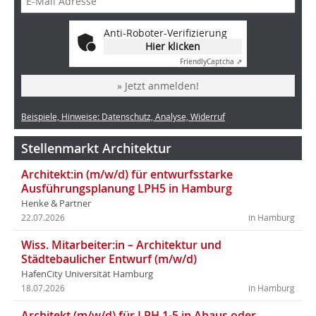
Anti-Roboter-Verifizierung
Hier klicken
Friendly
Captcha ⇗
» Jetzt anmelden!
Beispiele, Hinweise: Datenschutz, Analyse, Widerruf
Stellenmarkt Architektur
Architekt:in (m/w/d) für entwurfsstarke
Ausführungsplanung LPH5 in Hamburg
Henke & Partner
22.07.2026
in Hamburg
Wiss. Mitarbeiter:in – Architektur und
Städtebaulicher Entwurf (m/w/d)
HafenCity Universität Hamburg
18.07.2026
in Hamburg
Architekt (m/w/d) für LPH 1-5 in Ahaus oder