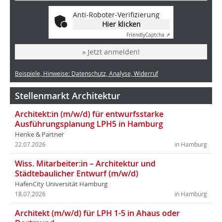
Anti-Roboter-Verifizierung
Hier klicken
Friendly
Captcha ⇗
» Jetzt anmelden!
Beispiele, Hinweise: Datenschutz, Analyse, Widerruf
Stellenmarkt Architektur
Architekt:in (m/w/d) für entwurfsstarke
Ausführungsplanung LPH5 in Hamburg
Henke & Partner
22.07.2026
in Hamburg
Wiss. Mitarbeiter:in – Architektur und
Städtebaulicher Entwurf (m/w/d)
HafenCity Universität Hamburg
18.07.2026
in Hamburg
Architekt (m/w/d) für LPH 1-5 in Ahaus oder