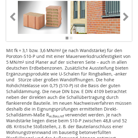
Mit fk = 3,1 bzw. 3,6 MN/m² (je nach Wandstärke) für den
Poroton-S10-P und mit einer Mauerwerksdruck­festigkeit von
5 MN/m² sind Planer auf der sicheren Seite – auch in allen
deutschen Erdbebenzonen. Zusätzliche Aussteifung bieten
Ergänzungsprodukte wie U-Schalen für Ringbalken, -anker
und Stürze über großen Wandöffnungen. Die hohe
Rohdichteklasse von 0,75 (S10-P) ist die Basis der guten
Schalldämmung. Die neue DIN bzw. E DIN 4109 betrachtet
neben der direkten auch die Schallübertragung durch
flankierende Bauteile. Im neuen Nachweisverfahren müssen
deshalb die in Eignungsprüfungen ermittelten Direkt-
Schalldämm-Maße R
verwendet werden. Je nach
w,Bau,ref
Wandstärke liegen diese beim S10-P zwischen 48,8 und 52
dB. Kritische Stoßstellen, z. B. der Bauteilanschluss einer
Wohnungstrennwand im bauseitig betonverfüllten