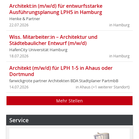
Architekt:in (m/w/d) für entwurfsstarke
Ausführungsplanung LPH5 in Hamburg
Henke & Partner
22.07.2026
in Hamburg
Wiss. Mitarbeiter:in – Architektur und
Städtebaulicher Entwurf (m/w/d)
HafenCity Universität Hamburg
18.07.2026
in Hamburg
Architekt (m/w/d) für LPH 1-5 in Ahaus oder
Dortmund
farwickgrote partner Architekten BDA Stadtplaner PartmbB
14.07.2026
in Ahaus (+1 weiterer Standort)
Mehr Stellen
Service