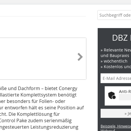
DBZ 
» Relevante New
und Baupraxis
» wöchentlich
» Kostenlos un
öße und Dachform – bietet Conergy
Anti-R
llastierte Komplettsystem benötigt
er besonders für Folien- oder
 entworfen hält es seine Position auf
» J
t. Die Komplettlösung für
Control Pake zudem serienmäßig
rngesteuerten Leistungsreduzierung
Beispiele, Hinweis
Widerruf