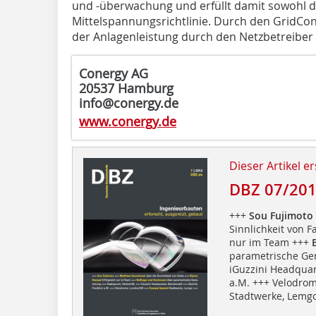
und -überwachung und erfüllt damit sowohl di
Mittelspannungsrichtlinie. Durch den GridCont
der Anlagenleistung durch den Netzbetreiber
Conergy AG
20537 Hamburg
info@conergy.de
www.conergy.de
Dieser Artikel er
DBZ 07/20
+++
Sou Fujimoto
Sinnlichkeit von F
nur im Team +++
B
parametrische Ge
iGuzzini Headquart
a.M. +++ Velodro
Stadtwerke, Lemg