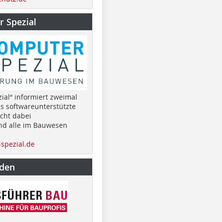
 Spezial
ial“ informiert zweimal
as softwareunterstützte
cht dabei
nd alle im Bauwesen
spezial.de
nden