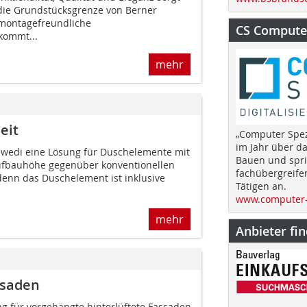
die Grundstücksgrenze von Berner
 montagefreundliche
CS Computer
kommt...
mehr
eit
„Computer Spez
im Jahr über d
t wedi eine Lösung für Duschelemente mit
Bauen und spri
ufbauhöhe gegenüber konventionellen
fachübergreife
denn das Duschelement ist inklusive
Tätigen an.
www.computer-
mehr
Anbieter fi
ssaden
g für vorgehängte hinterlüftete Fassaden