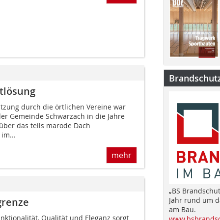
Brandschut
tlösung
tzung durch die örtlichen Vereine war
der Gemeinde Schwarzach in die Jahre
ber das teils marode Dach
im...
mehr
„BS Brandschut
Jahr rund um 
grenze
am Bau.
ktionalität, Qualität und Eleganz sorgt
www.bsbrandsc