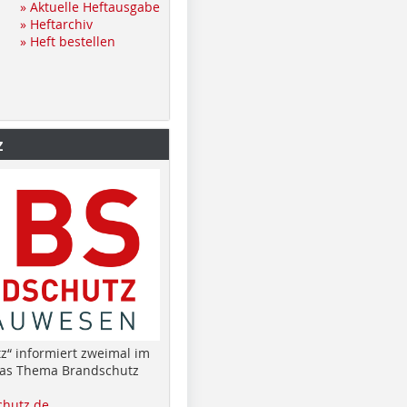
» Aktuelle Heftausgabe
» Heftarchiv
» Heft bestellen
z
z“ informiert zweimal im
das Thema Brandschutz
hutz.de