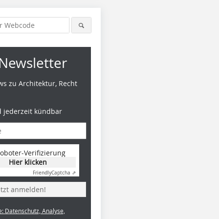
Newsletter
s zu Architektur, Recht
d jederzeit kündbar
oboter-Verifizierung
Hier klicken
Friendly
Captcha ⇗
etzt anmelden!
e: Datenschutz, Analyse,