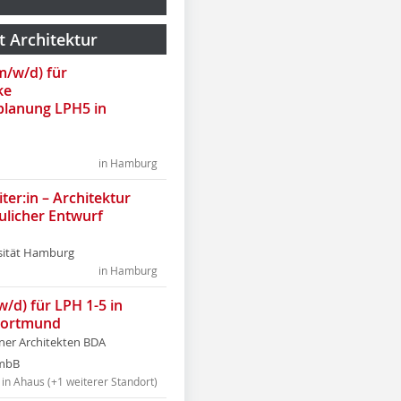
t Architektur
(m/w/d) für
ke
lanung LPH5 in
in Hamburg
ter:in – Architektur
ulicher Entwurf
sität Hamburg
in Hamburg
w/d) für LPH 1-5 in
Dortmund
tner Architekten BDA
tmbB
in Ahaus (+1 weiterer Standort)