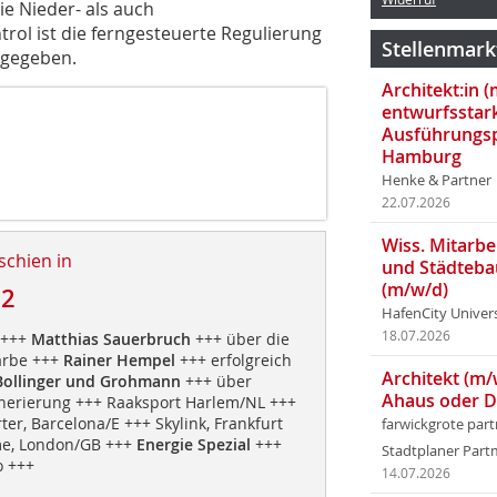
e Nieder- als auch
rol ist die ferngesteuerte Regulierung
Stellenmark
 gegeben.
Architekt:in 
entwurfsstar
Ausführungsp
Hamburg
Henke & Partner
22.07.2026
Wiss. Mitarbei
schien in
und Städteba
(m/w/d)
12
HafenCity Univer
18.07.2026
+++
Matthias Sauerbruch
+++ über die
arbe +++
Rainer Hempel
+++ erfolgreich
Architekt (m/
ollinger und Grohmann
+++ über
Ahaus oder 
nerierung +++ Raaksport Harlem/NL +++
er, Barcelona/E +++ Skylink, Frankfurt
farwickgrote par
me, London/GB +++
Energie Spezial
+++
Stadtplaner Par
o +++
14.07.2026