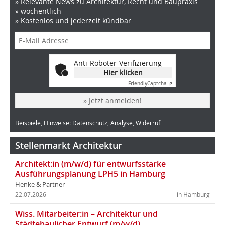
» Relevante News zu Architektur, Recht und Baupraxis
» wöchentlich
» Kostenlos und jederzeit kündbar
Anti-Roboter-Verifizierung
Hier klicken
Friendly
Captcha ⇗
» Jetzt anmelden!
Beispiele, Hinweise: Datenschutz, Analyse, Widerruf
Stellenmarkt Architektur
Architekt:in (m/w/d) für entwurfsstarke
Ausführungsplanung LPH5 in Hamburg
Henke & Partner
22.07.2026
in Hamburg
Wiss. Mitarbeiter:in – Architektur und
Städtebaulicher Entwurf (m/w/d)