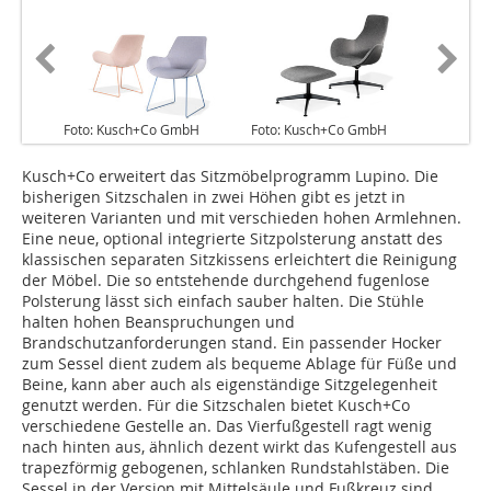
Foto: Kusch+Co GmbH
Foto: Kusch+Co GmbH
Kusch+Co erweitert das Sitzmöbelprogramm Lupino. Die
bisherigen Sitzschalen in zwei Höhen gibt es jetzt in
weiteren Varianten und mit verschieden hohen Armlehnen.
Eine neue, optional integrierte Sitzpolsterung anstatt des
klassischen separaten Sitzkissens erleichtert die Reinigung
der Möbel. Die so entstehende durchgehend fugenlose
Polsterung lässt sich einfach sauber halten. Die Stühle
halten hohen Beanspruchungen und
Brandschutzanforderungen stand. Ein passender Hocker
zum Sessel dient zudem als bequeme Ablage für Füße und
Beine, kann aber auch als eigenständige Sitzgelegenheit
genutzt werden. Für die Sitzschalen bietet Kusch+Co
verschiedene Gestelle an. Das Vierfußgestell ragt wenig
nach hinten aus, ähnlich dezent wirkt das Kufengestell aus
trapezförmig gebogenen, schlanken Rundstahlstäben. Die
Sessel in der Version mit Mittelsäule und Fußkreuz sind