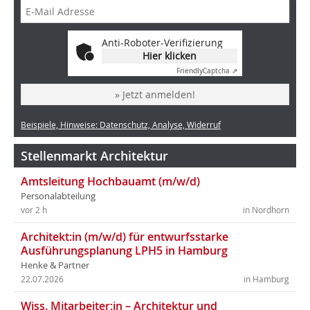
Anti-Roboter-Verifizierung
Hier klicken
Friendly
Captcha ⇗
» Jetzt anmelden!
Beispiele, Hinweise: Datenschutz, Analyse, Widerruf
Stellenmarkt Architektur
Amtsleitung Hochbauamt (m/w/d)
Personalabteilung
vor 2 h
in Nordhorn
Architekt:in (m/w/d) für entwurfsstarke
Ausführungsplanung LPH5 in Hamburg
Henke & Partner
22.07.2026
in Hamburg
Wiss. Mitarbeiter:in – Architektur und