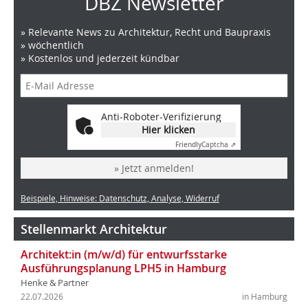
DBZ Newsletter
» Relevante News zu Architektur, Recht und Baupraxis
» wöchentlich
» Kostenlos und jederzeit kündbar
Anti-Roboter-Verifizierung
Hier klicken
Friendly
Captcha ⇗
» Jetzt anmelden!
Beispiele, Hinweise: Datenschutz, Analyse, Widerruf
Stellenmarkt Architektur
Architekt:in (m/w/d) für entwurfsstarke
Ausführungsplanung LPH5 in Hamburg
Henke & Partner
22.07.2026
in Hamburg