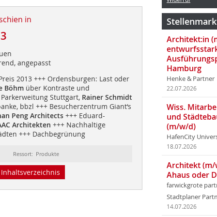
schien in
Stellenmark
13
Architekt:in 
entwurfsstar
auen
Ausführungsp
erend, angepasst
Hamburg
Preis 2013 +++ Ordensburgen: Last oder
Henke & Partner
ke Böhm
über Kontraste und
22.07.2026
 Parkerweitung Stuttgart,
Rainer Schmidt
anke, bbzl +++ Besucherzentrum Giant‘s
Wiss. Mitarbei
an Peng Architects
+++ Eduard-
und Städteba
AC Architekten
+++ Nachhaltige
(m/w/d)
tädten +++ Dachbegrünung
HafenCity Univer
18.07.2026
Ressort: Produkte
Architekt (m/
Inhaltsverzeichnis
Ahaus oder 
farwickgrote par
Stadtplaner Par
14.07.2026