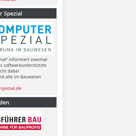
 Spezial
ial“ informiert zweimal
as softwareunterstützte
cht dabei
nd alle im Bauwesen
spezial.de
nden