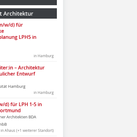
t Architektur
(m/w/d) für
ke
lanung LPH5 in
in Hamburg
ter:in – Architektur
ulicher Entwurf
sität Hamburg
in Hamburg
w/d) für LPH 1-5 in
Dortmund
tner Architekten BDA
tmbB
in Ahaus (+1 weiterer Standort)