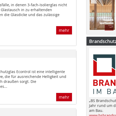
älle, in denen 3-fach-Isolierglas nicht
im Glastausch in zu erhaltenden
n die Glasdicke und das zulässige
mehr
Brandschut
tzglas Econtrol ist eine intelligente
ve, die für ausreichende Helligkeit und
ch draußen sorgt. Die
es...
mehr
„BS Brandschut
Jahr rund um 
am Bau.
www.bsbrandsc