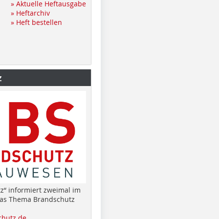
» Aktuelle Heftausgabe
» Heftarchiv
» Heft bestellen
z
z“ informiert zweimal im
das Thema Brandschutz
hutz.de