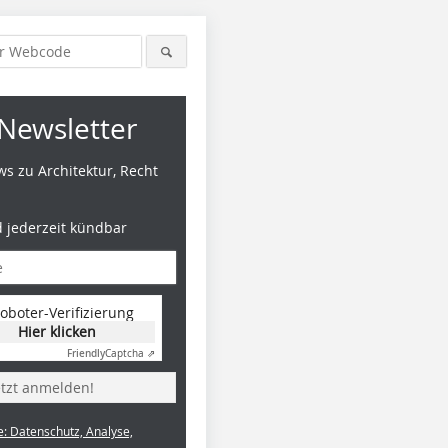
Newsletter
s zu Architektur, Recht
d jederzeit kündbar
oboter-Verifizierung
Hier klicken
Friendly
Captcha ⇗
etzt anmelden!
e: Datenschutz, Analyse,