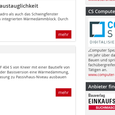
austauglichkeit
CS Computer
adro als auch das Schwingfenster
en integrierten Wärmedämmblock. Durch
mehr
„Computer Spez
im Jahr über d
Bauen und spri
fachübergreife
F 404 S von Kneer mit einer Bautiefe von
Tätigen an.
in der Basisversion eine Wärmedämmung,
www.computer-
glasung zu Passivhaus-Niveau ausbauen
Anbieter fi
mehr