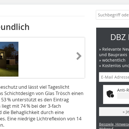
eundlich
DBZ 
» Relevante New
und Baupraxis
» wöchentlich
» Kostenlos un
eschutz und lässt viel Tageslicht
Anti-R
 das Schichtdesign von Glas Trösch einen
53 % ­unterstützt es den Eintrag
iegt mit 74 % bei der 3-fach
» J
 die Behaglichkeit durch eine
s. Eine niedrige Lichtreflexion von 14
n.
Beispiele, Hinweis
Widerruf