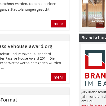
ezeichnet werden. Neben einzelnen
ganze Stadtplanungen gesucht.
mehr
Brandschut
assivehouse-award.org
itektur und Passivhaus-Standard
er Passive House Award 2014. Die
sechs Wettbewerbs-Kategorien wurden
...
mehr
„BS Brandschut
Jahr rund um 
-Format
am Bau.
www.bsbrandsc