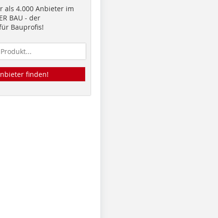
 als 4.000 Anbieter im
R BAU - der
ür Bauprofis!
nbieter finden!