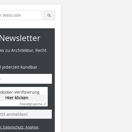
Newsletter
s zu Architektur, Recht
d jederzeit kündbar
oboter-Verifizierung
Hier klicken
Friendly
Captcha ⇗
etzt anmelden!
e: Datenschutz, Analyse,