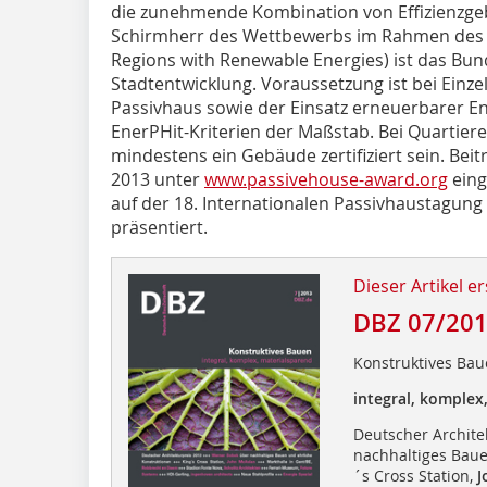
die zunehmende Kombination von Effizienzgeb
Schirmherr des Wettbewerbs im Rahmen des 
Regions with Renewable Energies) ist das Bu
Stadtentwicklung. Voraussetzung ist bei Einzel
Passivhaus sowie der Einsatz erneuerbarer En
EnerPHit-Kriterien der Maßstab. Bei Quartier
mindestens ein Gebäude zertifiziert sein. Be
2013 unter
www.passivehouse-award.org
eing
auf der 18. Internationalen Passivhaustagung 
präsentiert.
Dieser Artikel er
DBZ 07/20
Konstruktives Ba
integral, komplex
Deutscher Archite
nachhaltiges Baue
´s Cross Station,
J