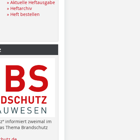
» Aktuelle Heftausgabe
» Heftarchiv
» Heft bestellen
z
z“ informiert zweimal im
das Thema Brandschutz
hutz.de