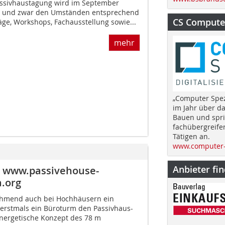
Passivhaustagung wird im September
den und zwar den Umständen entsprechend
CS Computer
äge, Workshops, Fachausstellung sowie...
mehr
„Computer Spez
im Jahr über d
Bauen und spri
fachübergreife
Tätigen an.
www.computer-
Anbieter fi
d www.passivehouse-
a.org
nehmend auch bei Hochhäusern ein
erstmals ein Büroturm den Passivhaus-
energetische Konzept des 78 m