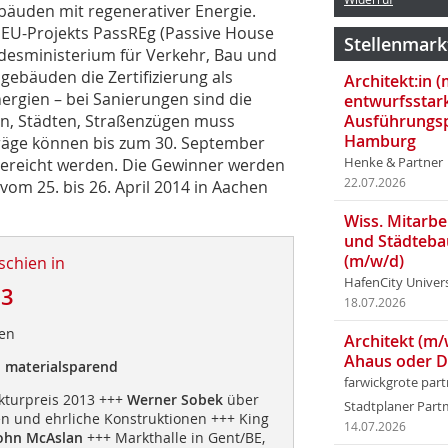
äuden mit regenerativer Energie.
EU-Projekts PassREg (Passive House
Stellenmark
ndesministerium für Verkehr, Bau und
gebäuden die Zertifizierung als
Architekt:in 
ergien – bei Sanierungen sind die
entwurfsstar
en, Städten, Straßenzügen muss
Ausführungsp
Hamburg
iträge können bis zum 30. September
ereicht werden. Die Gewinner werden
Henke & Partner
22.07.2026
vom 25. bis 26. April 2014 in Aachen
Wiss. Mitarbei
und Städteba
(m/w/d)
schien in
HafenCity Univer
13
18.07.2026
uen
Architekt (m/
Ahaus oder 
, materialsparend
farwickgrote par
kturpreis 2013 +++
Werner Sobek
über
Stadtplaner Par
n und ehrliche Konstruktionen +++ King
14.07.2026
ohn McAslan
+++ Markthalle in Gent/BE,