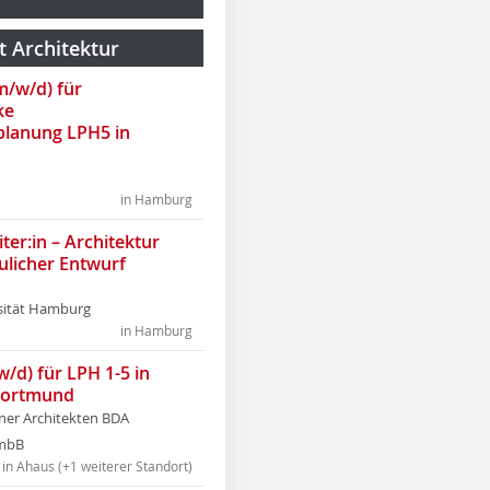
t Architektur
(m/w/d) für
ke
lanung LPH5 in
in Hamburg
ter:in – Architektur
ulicher Entwurf
sität Hamburg
in Hamburg
w/d) für LPH 1-5 in
Dortmund
tner Architekten BDA
tmbB
in Ahaus (+1 weiterer Standort)