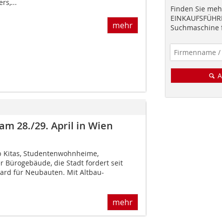
rs,...
Finden Sie mehr
EINKAUFSFÜHRE
mehr
Suchmaschine f
A
m 28./29. April in Wien
b Kitas, Studentenwohnheime,
 Bürogebäude, die Stadt fordert seit
ard für Neubauten. Mit Altbau-
mehr