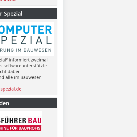
 Spezial
ial“ informiert zweimal
as softwareunterstützte
cht dabei
nd alle im Bauwesen
spezial.de
nden