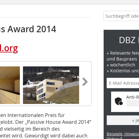
us Award 2014
DBZ 
.org
» Relevante New
und Baupraxis
» wöchentlich
» Kostenlos un
Anti-R
en Internationalen Preis für
» J
elobt. Der „Passive House Award 2014“
d vielseitig im Bereich des
Beispiele, Hinweis
eitet wird. Gewürdigt wird dabei auch
Widerruf