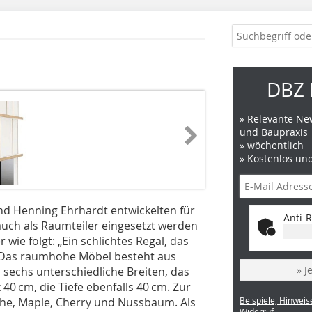
DBZ 
» Relevante New
und Baupraxis
» wöchentlich
» Kostenlos un
und Henning Ehrhardt entwickelten für
Anti-R
auch als Raumteiler eingesetzt werden
wie folgt: „Ein schlichtes Regal, das
“ Das raumhohe Möbel besteht aus
» J
d sechs unterschiedliche Breiten, das
40 cm, die Tiefe ebenfalls 40 cm. Zur
che, Maple, Cherry und Nussbaum. Als
Beispiele, Hinweis
Widerruf