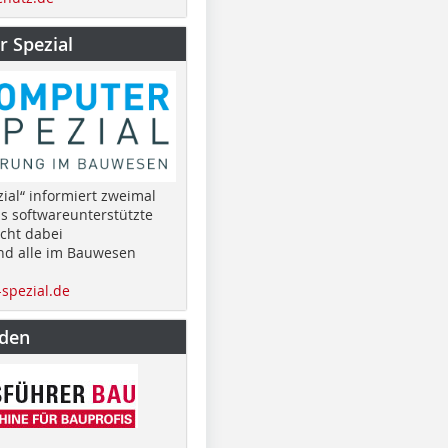
 Spezial
ial“ informiert zweimal
as softwareunterstützte
cht dabei
nd alle im Bauwesen
spezial.de
nden