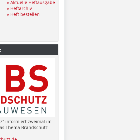
» Aktuelle Heftausgabe
» Heftarchiv
» Heft bestellen
z
z“ informiert zweimal im
das Thema Brandschutz
hutz.de