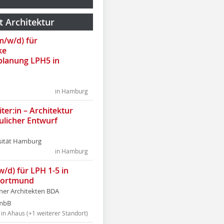
t Architektur
(m/w/d) für
ke
lanung LPH5 in
in Hamburg
ter:in – Architektur
ulicher Entwurf
sität Hamburg
in Hamburg
w/d) für LPH 1-5 in
Dortmund
tner Architekten BDA
tmbB
in Ahaus (+1 weiterer Standort)