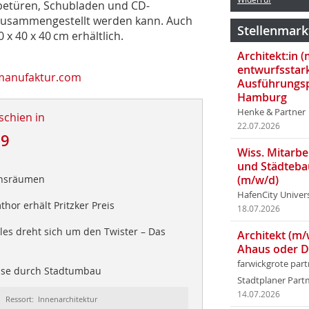
betüren, Schubladen und CD-
l zusammengestellt werden kann. Auch
Stellenmark
x 40 x 40 cm erhältlich.
Architekt:in 
entwurfsstar
manufaktur.com
Ausführungsp
Hamburg
Henke & Partner
schien in
22.07.2026
09
Wiss. Mitarbei
und Städteba
ensräumen
(m/w/d)
HafenCity Univer
hor erhält Pritzker Preis
18.07.2026
les dreht sich um den Twister – Das
Architekt (m/
Ahaus oder 
farwickgrote par
se durch Stadtumbau
Stadtplaner Par
14.07.2026
Ressort: Innenarchitektur