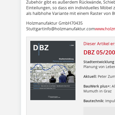
Zubehör gibt es außerdem Rückwände, Schie
Einteilungen, so dass ein individuelles Möbe
als halbhohe Variante mit einem Raster von 80 
Holzmanufaktur GmbH70435
Stuttgartinfo@holzmanufaktur.com
www.holz
Dieser Artikel er
DBZ 05/20
Stadtentwicklung
Planung von Leb
Aktuell:
Peter Zumt
BauWerk plus+:
Al
Mumuth in Graz
Bautechnik:
Impul