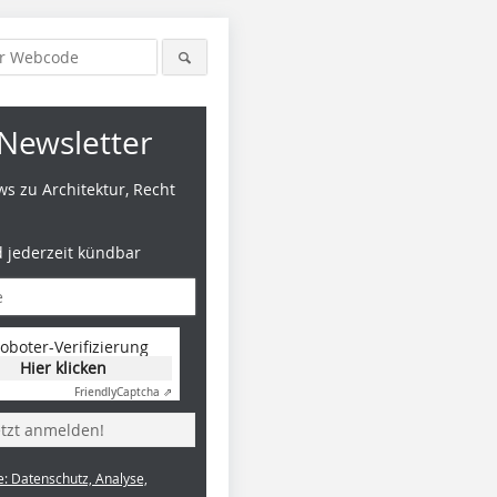
Newsletter
s zu Architektur, Recht
d jederzeit kündbar
oboter-Verifizierung
Hier klicken
Friendly
Captcha ⇗
etzt anmelden!
e: Datenschutz, Analyse,