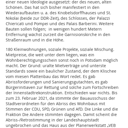
einer neuen Ideologie ausgesetzt: der des neuen, alten
Schönen. Das hat sich bisher manifestiert in den
Wiederaufbauten u. a. des Knobelsdorffhauses und St.
Nikolai (beide zur DDR-Zeit), des Schlosses, der Palazzi
Chiericati und Pompei und des Palais Barberini. Weitere
Bauten sollen folgen; in wenigen hundert Metern
Entfernung wächst zurzeit die Garni­sionskirche in den
Straßenraum und in die Höhe.
180 Kleinwohnungen, soziale Projekte, soziale Mischung.
Mietpreise, die weit unter dem liegen, was ein
Wohnberechtigungsschein sonst noch in Potsdam möglich
macht. Der Grund: uralte Mietverträge und unterste
Standards sowie ein baulicher Zustand, der dem Klischee
vom miesen Plattenbau das Wort redet. Es gab
Abrissforderungen und Sanierungsgutachten, es gab
Bürgerinitiaven zur Rettung und solche zum Fortschreiben
der Innenstadtrekonstruktion. Entschieden war nichts. Bis
zum 23. Februar 2021, da stimmte der Bauausschuss der
Stadtverordneten für den Abriss des Wohnbaus mit
Stimmen der CDU, SPD, Grünen und AfD. Die Linke und die
Fraktion Die Andere stimmten dagegen. Damit scheint die
Abriss-/Retrostimmung in der Landeshauptstadt
ungebrochen und das Haus aus der Planerwerkstatt „VEB