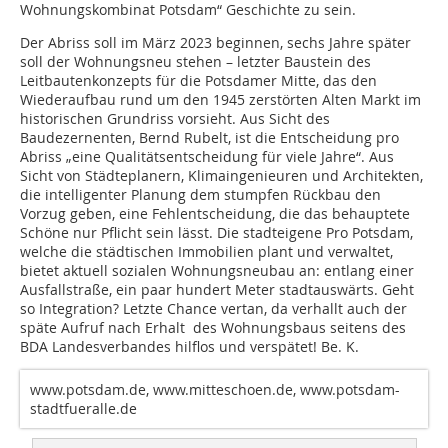
Wohnungskombinat Potsdam“ Geschichte zu sein.
Der Abriss soll im März 2023 beginnen, sechs Jahre später
soll der Wohnungsneu stehen – letzter Baustein des
Leitbautenkonzepts für die Potsdamer Mitte, das den
Wiederaufbau rund um den 1945 zerstörten Alten Markt im
historischen Grundriss vorsieht. Aus Sicht des
Baudezernenten, Bernd Rubelt, ist die Entscheidung pro
Abriss „eine Qualitätsentscheidung für viele Jahre“. Aus
Sicht von Städteplanern, Klimaingenieuren und Architekten,
die intelligenter Planung dem stumpfen Rückbau den
Vorzug geben, eine Fehlentscheidung, die das behauptete
Schöne nur Pflicht sein lässt. Die stadteigene Pro Potsdam,
welche die städtischen Immobilien plant und verwaltet,
bietet aktuell sozialen Wohnungsneubau an: entlang einer
Ausfallstraße, ein paar hundert Meter stadtauswärts. Geht
so Integration? Letzte Chance vertan, da verhallt auch der
späte Aufruf nach Erhalt des Wohnungsbaus seitens des
BDA Landesverbandes hilflos und verspätet! Be. K.
www.potsdam.de, www.mitteschoen.de, www.potsdam-
stadtfueralle.de