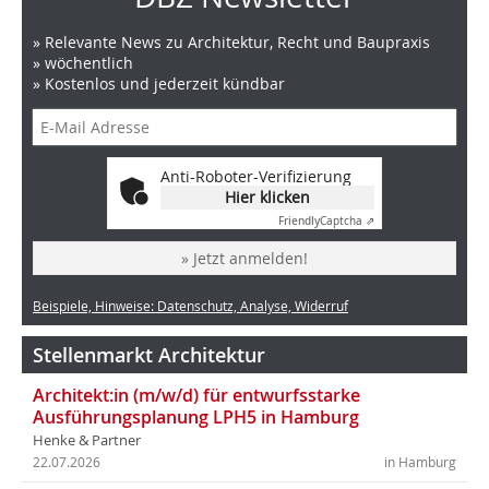
» Relevante News zu Architektur, Recht und Baupraxis
» wöchentlich
» Kostenlos und jederzeit kündbar
Anti-Roboter-Verifizierung
Hier klicken
Friendly
Captcha ⇗
» Jetzt anmelden!
Beispiele, Hinweise: Datenschutz, Analyse, Widerruf
Stellenmarkt Architektur
Architekt:in (m/w/d) für entwurfsstarke
Ausführungsplanung LPH5 in Hamburg
Henke & Partner
22.07.2026
in Hamburg