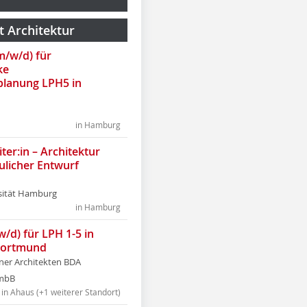
t Architektur
(m/w/d) für
ke
lanung LPH5 in
in Hamburg
ter:in – Architektur
ulicher Entwurf
sität Hamburg
in Hamburg
w/d) für LPH 1-5 in
Dortmund
tner Architekten BDA
tmbB
in Ahaus (+1 weiterer Standort)