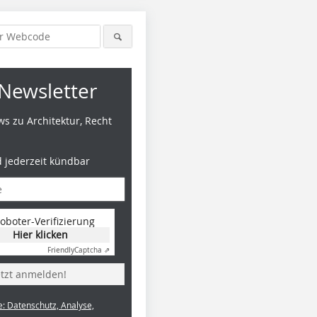
Newsletter
s zu Architektur, Recht
d jederzeit kündbar
oboter-Verifizierung
Hier klicken
Friendly
Captcha ⇗
etzt anmelden!
e: Datenschutz, Analyse,