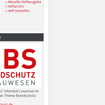
» Aktuelle Heftausgabe
» Heftarchiv
» Heft bestellen
z
z“ informiert zweimal im
das Thema Brandschutz
hutz.de