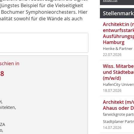
üngstes Beispiel für die Vielseitigkeit
es Bochumer Symphonieorchesters. Hier
Stellenmark
alität sowohl für die Wände als auch
Architekt:in 
entwurfsstar
Ausführungsp
Hamburg
Henke & Partner
22.07.2026
schien in
Wiss. Mitarbei
und Städteba
18
(m/w/d)
HafenCity Univer
18.07.2026
,
Architekt (m/
itekten,
Ahaus oder 
farwickgrote par
Stadtplaner Par
/ZA
14.07.2026
o,