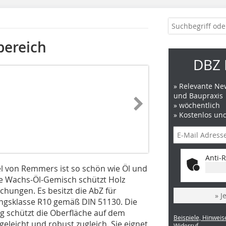
bereich
DBZ 
» Relevante New
und Baupraxis
» wöchentlich
» Kostenlos un
Anti-R
 von Remmers ist so schön wie Öl und
nde Wachs-Öl-Gemisch schützt Holz
ungen. Es besitzt die AbZ für
» J
gsklasse R10 gemäß DIN 51130. Die
g schützt die Oberfläche auf dem
Beispiele, Hinweis
eleicht und robust zugleich. Sie eignet
Widerruf