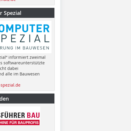
 Spezial
ial“ informiert zweimal
as softwareunterstützte
cht dabei
nd alle im Bauwesen
spezial.de
nden