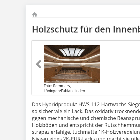
Holzschutz für den Innen
Foto: Remmers,
Löningen/Fabian Linden
Das Hybridprodukt HWS-112-Hartwachs-Siegel
so sicher wie ein Lack. Das oxidativ trockne
gegen mechanische und chemische Beanspruch
Holzböden und entspricht der Rutschhemmun
strapazierfähige, tuchmatte 1K-Holzveredelun
Niveau eines 2K-PUR-Lacks und macht sie pfleg