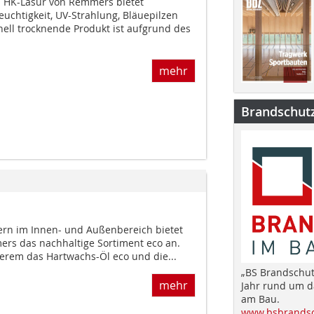
a HK-Lasur von Remmers bietet
euchtigkeit, UV-Strahlung, Bläuepilzen
ell trocknende Produkt ist aufgrund des
mehr
Brandschut
ern im Innen- und Außenbereich bietet
s das nachhaltige Sortiment eco an.
rem das Hartwachs-Öl eco und die...
„BS Brandschut
mehr
Jahr rund um 
am Bau.
www.bsbrandsc