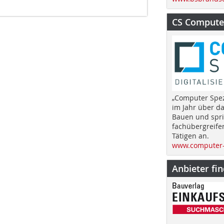
CS Computer
„Computer Spez
im Jahr über d
Bauen und spri
fachübergreife
Tätigen an.
www.computer-
Anbieter fi