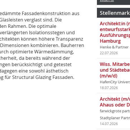
Stellenmark
gedämmte Fassadenkonstruktion aus
asleisten verglast sind. Die
Architekt:in 
 den Rahmen. Die optimale
entwurfsstar
erlängerten Isolationsstegen und
Ausführungsp
 Architekten können höhere Transparenz
Hamburg
n Dimensionen kombinieren. Bauherren
Henke & Partner
durch optimier­te Wärmedämmung,
22.07.2026
herheit, da bereits während der
Wiss. Mitarbei
en berücksichtigt und getestet
und Städteba
dagegen eine sowohl ästhetisch
(m/w/d)
g für Structural Glazing Fassaden.
HafenCity Univer
18.07.2026
Architekt (m/
Ahaus oder 
farwickgrote par
Stadtplaner Par
14.07.2026