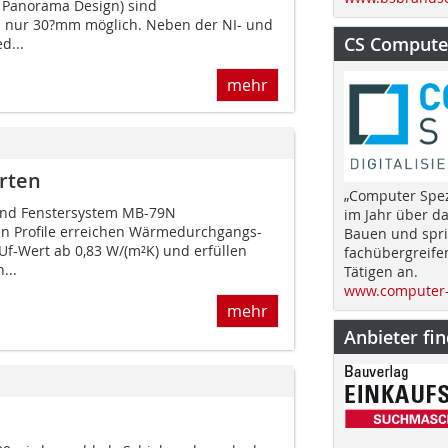
 Panorama Design) sind
on nur 30?mm möglich. Neben der NI- und
CS Computer
d...
mehr
rten
„Computer Spez
 und Fenstersystem MB-79N
im Jahr über d
uen Profile erreichen Wärmedurchgangs-
Bauen und spri
Uf-Wert ab 0,83 W/(m²K) und erfüllen
fachübergreife
...
Tätigen an.
www.computer-
mehr
Anbieter fi