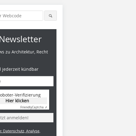
Newsletter
s zu Architektur, Recht
d jederzeit kündbar
oboter-Verifizierung
Hier klicken
Friendly
Captcha ⇗
etzt anmelden!
e: Datenschutz, Analyse,