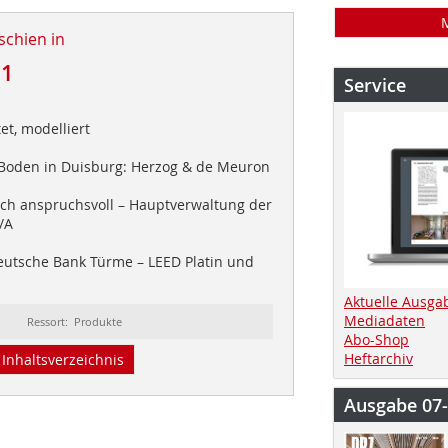
schien in
11
Service
et, modelliert
oden in Duisburg: Herzog & de Meuron
sch anspruchsvoll – Hauptverwaltung der
/A
utsche Bank Türme – LEED Platin und
Aktuelle Ausga
Mediadaten
Ressort: Produkte
Abo-Shop
Heftarchiv
Inhaltsverzeichnis
Ausgabe 07