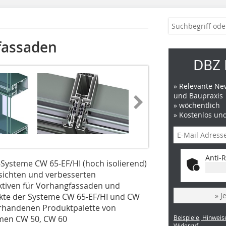
fassaden
DBZ 
» Relevante New
und Baupraxis
» wöchentlich
» Kostenlos un
Anti-R
Systeme CW 65-EF/HI (hoch isolierend)
sichten und verbesserten
tiven für Vorhangfassaden und
» J
kte der Systeme CW 65-EF/HI und CW
orhandenen Produktpalette von
emen CW 50, CW 60
Beispiele, Hinweis
Widerruf