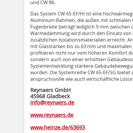
und CW 86.
Das System CW 65-EF/HI ist eine hochwärme
Aluminium-Rahmen, die außen mit schmalen Gl
Fugenbreite beträgt lediglich 9 mm zwischen
Wärmedämmung wird durch den Einsatz von v
zusätzlichen Isolationsmaterialien erreicht.
mit Glasstärken bis zu 63 mm und maximale
profitieren nicht nur vom höheren Komfort 
sondern auch von einer erhöhten Gebäudesic
Systementwicklung stärkere Gebäudebewegung
wurden. Die Systemreihe CW 65-EF/SG bietet 
anspruchsvolle wie auch wirtschaftliche Lösun
Reynaers GmbH
45968 Gladbeck
info@reynaers.de
www.reynaers.de
www.heinze.de/63693