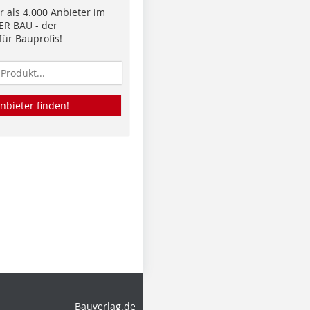
 als 4.000 Anbieter im
R BAU - der
ür Bauprofis!
nbieter finden!
Bauverlag.de