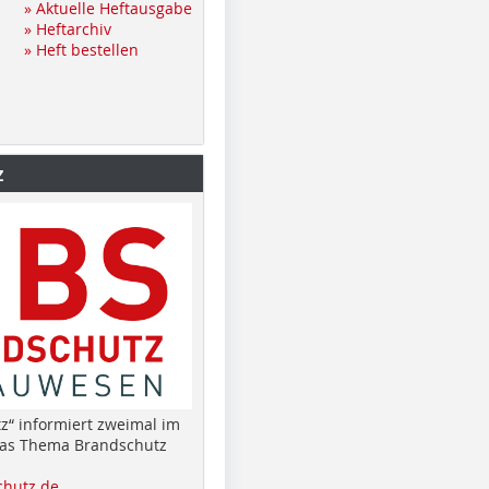
» Aktuelle Heftausgabe
» Heftarchiv
» Heft bestellen
z
z“ informiert zweimal im
das Thema Brandschutz
hutz.de