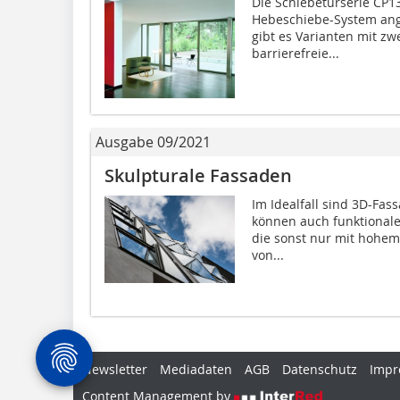
Die Schiebetürserie CP13
Hebeschiebe-System ang
gibt es Varianten mit zw
barrierefreie...
Ausgabe 09/2021
Skulpturale Fassaden
Im Idealfall sind 3D-Fas
können auch funktional
die sonst nur mit hohe
von...
Newsletter
Mediadaten
AGB
Datenschutz
Impr
Content Management by