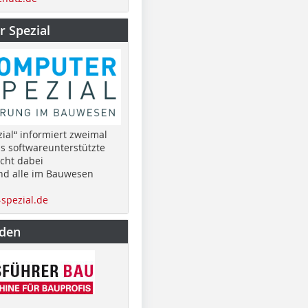
 Spezial
ial“ informiert zweimal
as softwareunterstützte
cht dabei
nd alle im Bauwesen
spezial.de
nden