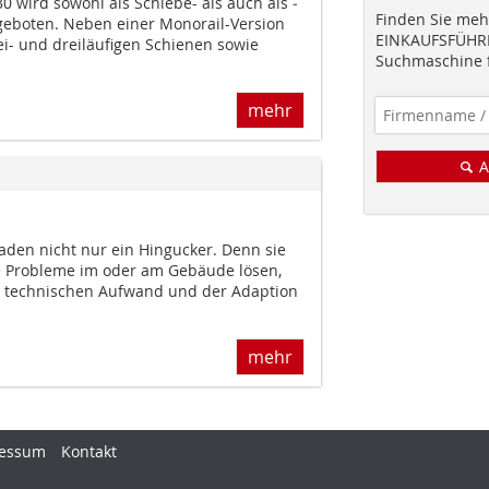
0 wird sowohl als Schiebe- als auch als ­
Finden Sie mehr
eboten. Neben einer Monorail-Version
EINKAUFSFÜHRE
ei- und dreiläufigen Schienen sowie
Suchmaschine f
mehr
A
saden nicht nur ein Hingucker. Denn sie
e Probleme im oder am Gebäude lösen,
m technischen Aufwand und der Adaption
mehr
essum
Kontakt