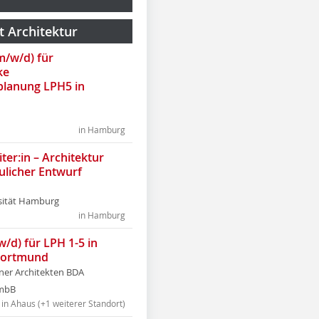
t Architektur
(m/w/d) für
ke
lanung LPH5 in
in Hamburg
ter:in – Architektur
ulicher Entwurf
sität Hamburg
in Hamburg
w/d) für LPH 1-5 in
Dortmund
tner Architekten BDA
tmbB
in Ahaus (+1 weiterer Standort)