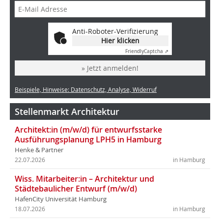
Anti-Roboter-Verifizierung
Hier klicken
Friendly
Captcha ⇗
» Jetzt anmelden!
Beispiele, Hinweise: Datenschutz, Analyse, Widerruf
Stellenmarkt Architektur
Architekt:in (m/w/d) für entwurfsstarke
Ausführungsplanung LPH5 in Hamburg
Henke & Partner
22.07.2026
in Hamburg
Wiss. Mitarbeiter:in – Architektur und
Städtebaulicher Entwurf (m/w/d)
HafenCity Universität Hamburg
18.07.2026
in Hamburg