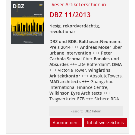
Dieser Artikel erschien in
DBZ 11/2013
riesig, rekordverdächtig,
revolutionär
DBZ und BDB: Balthasar-Neumann-
Preis 2014
+++
Andreas Moser
über
urbane Intervention
+++
Peter
Cachola Schmal
über
Banales und
Absurdes
+++ „De Rotterdam“,
OMA
+++ Victoria Tower,
Wingårdhs
Arkitektkontor
+++ AbsoluteTowers,
MAD architects
+++ Guangzhou
International Finance Centre,
Wilkinson Eyre Architects
+++
Tragwerk der EZB +++ Sichere RDA
Ressort: DBZ Intern
Abonnement
Inhaltsverzeichnis