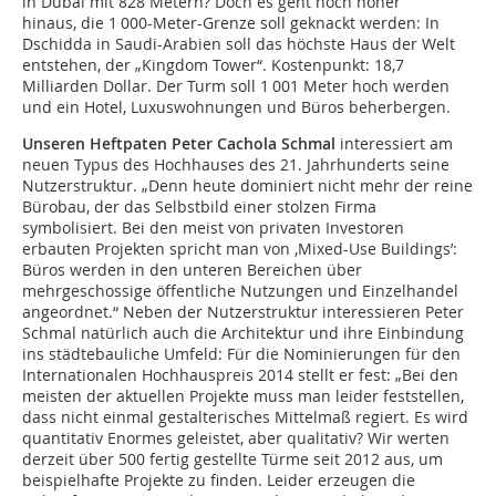
in Dubai mit 828 Metern? Doch es geht noch höher
hinaus, die 1 000-Meter-Grenze soll geknackt werden: In
Dschidda in Saudi-Arabien soll das höchste Haus der Welt
entstehen, der „Kingdom Tower“. Kostenpunkt: 18,7
Milliarden Dollar. Der Turm soll 1 001 Meter hoch werden
und ein Hotel, Luxuswohnungen und Büros beherbergen.
Unseren Heftpaten Peter Cachola Schmal
interessiert am
neuen Typus des Hochhauses des 21. Jahrhunderts seine
Nutzerstruktur. „Denn heute dominiert nicht mehr der reine
Bürobau, der das Selbstbild einer stolzen Firma
symbolisiert. Bei den meist von privaten Investoren
erbauten Projekten spricht man von ‚Mixed-Use Buildings’:
Büros werden in den unteren Bereichen über
mehrgeschossige öffentliche Nutzungen und Einzelhandel
angeordnet.“ Neben der Nutzerstruktur interessieren Peter
Schmal natürlich auch die Architektur und ihre Einbindung
ins städtebauliche Umfeld: Für die Nominierungen für den
Internationalen Hochhauspreis 2014 stellt er fest: „Bei den
meisten der aktuellen Projekte muss man leider feststellen,
dass nicht einmal gestalterisches Mittelmaß regiert. Es wird
quantitativ Enormes geleistet, aber qualitativ? Wir werten
derzeit über 500 fertig gestellte Türme seit 2012 aus, um
beispielhafte Projekte zu finden. Leider erzeugen die