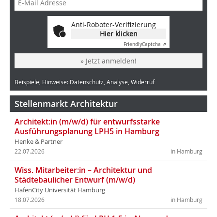
Anti-Roboter-Verifizierung
Hier klicken
Friendly
Captcha ⇗
» Jetzt anmelden!
Beispiele, Hinweise: Datenschutz, Analyse, Widerruf
Stellenmarkt Architektur
Architekt:in (m/w/d) für entwurfsstarke
Ausführungsplanung LPH5 in Hamburg
Henke & Partner
22.07.2026
in Hamburg
Wiss. Mitarbeiter:in – Architektur und
Städtebaulicher Entwurf (m/w/d)
HafenCity Universität Hamburg
18.07.2026
in Hamburg