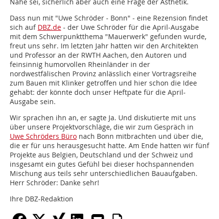
Nähe sei, sicherlich aber auch eine Frage der Ästhetik.
Dass nun mit "Uwe Schröder - Bonn" - eine Rezension findet
sich auf
DBZ.de
- der Uwe Schröder für die April-Ausgabe
mit dem Schwerpunktthema "Mauerwerk" gefunden wurde,
freut uns sehr. Im letzten Jahr hatten wir den Architekten
und Professor an der RWTH Aachen, den Autoren und
feinsinnig humorvollen Rheinländer in der
nordwestfälischen Provinz anlässlich einer Vortragsreihe
zum Bauen mit Klinker getroffen und hier schon die Idee
gehabt: der könnte doch unser Heftpate für die April-
Ausgabe sein.
Wir sprachen ihn an, er sagte Ja. Und diskutierte mit uns
über unsere Projektvorschläge, die wir zum Gespräch in
Uwe Schröders Büro
nach Bonn mitbrachten und über die,
die er für uns herausgesucht hatte. Am Ende hatten wir fünf
Projekte aus Belgien, Deutschland und der Schweiz und
insgesamt ein gutes Gefühl bei dieser hochspannenden
Mischung aus teils sehr unterschiedlichen Bauaufgaben.
Herr Schröder: Danke sehr!
Ihre DBZ-Redaktion