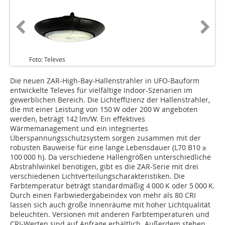
Foto: Televes
Die neuen ZAR-High-Bay-Hallenstrahler in UFO-Bauform
entwickelte Televes für vielfältige Indoor-Szenarien im
gewerblichen Bereich. Die Lichteffizienz der Hallenstrahler,
die mit einer Leistung von 150 W oder 200 W angeboten
werden, beträgt 142 lm/W. Ein effektives
Wärmemanagement und ein integriertes
Überspannungsschutzsystem sorgen zusammen mit der
robusten Bauweise für eine lange Lebensdauer (L70 B10 ≥
100 000 h). Da verschiedene Hallengrößen unterschiedliche
Abstrahlwinkel benötigen, gibt es die ZAR-Serie mit drei
verschiedenen Lichtverteilungscharakteristiken. Die
Farbtemperatur beträgt standardmäßig 4 000 K oder 5 000 K.
Durch einen Farbwiedergabeindex von mehr als 80 CRI
lassen sich auch große Innenräume mit hoher Lichtqualität
beleuchten. Versionen mit anderen Farbtemperaturen und
CRI-Werten sind auf Anfrage erhältlich. Außerdem stehen