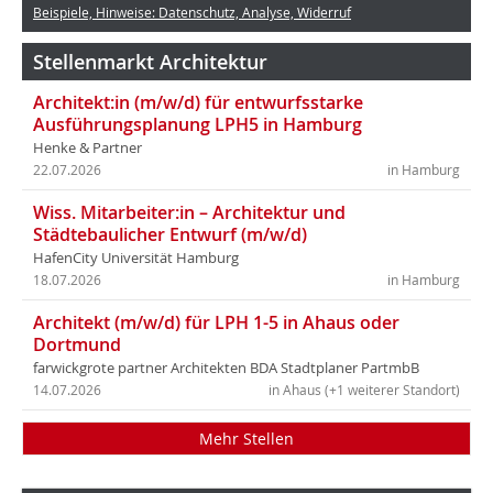
Beispiele, Hinweise: Datenschutz, Analyse, Widerruf
Stellenmarkt Architektur
Architekt:in (m/w/d) für entwurfsstarke
Ausführungsplanung LPH5 in Hamburg
Henke & Partner
22.07.2026
in Hamburg
Wiss. Mitarbeiter:in – Architektur und
Städtebaulicher Entwurf (m/w/d)
HafenCity Universität Hamburg
18.07.2026
in Hamburg
Architekt (m/w/d) für LPH 1-5 in Ahaus oder
Dortmund
farwickgrote partner Architekten BDA Stadtplaner PartmbB
14.07.2026
in Ahaus (+1 weiterer Standort)
Mehr Stellen