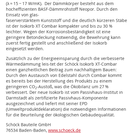
(λ = 15 − 17 W/mK). Der Dämmkörper besteht aus dem
hocheffizienten BASF-Dämmrohstoff Neopor. Durch den
Einsatz von glas-
faserverstärktem Kunststoff und die deutlich kürzeren Stäbe
ist der Isokorb XT Combar kompakter und bis zu 30 %
leichter. Wegen der Korrosionsbeständigkeit ist eine
geringere Betondeckung notwendig, die Bewehrung kann
zuerst fertig gestellt und anschließend der Isokorb
eingesetzt werden.
Zusätzlich zu der Energieeinsparung durch die verbesserte
Wärmedämmung leis-tet der Schöck Isokorb XT-Combar
einen ganzheitlichen Beitrag zum nachhaltigem Bauen:
Durch den Austausch von Edelstahl durch Combar kommt
es bereits bei der Herstellung des Produkts zu einem
geringeren CO
-Austoß, was die Ökobilanz um 27 %
2
verbessert. Der neue Isokorb ist vom Passivhaus-Institut in
Darmstadt als zertifizierte Passivhaus-Komponente
ausgezeichnet und liefert mit seiner EPD
(Umweltproduktdeklaration) die notwendigen Informationen
für die Beurteilung der ökologischen Gebäudequalität.
Schöck Bauteile GmbH
76534 Baden-Baden,
www.schoeck.de