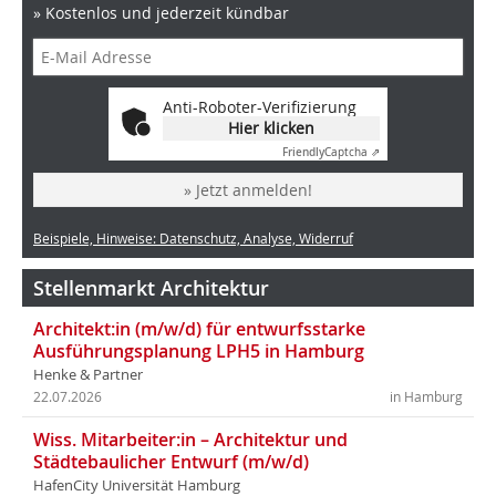
» Kostenlos und jederzeit kündbar
Anti-Roboter-Verifizierung
Hier klicken
Friendly
Captcha ⇗
» Jetzt anmelden!
Beispiele, Hinweise: Datenschutz, Analyse, Widerruf
Stellenmarkt Architektur
Architekt:in (m/w/d) für entwurfsstarke
Ausführungsplanung LPH5 in Hamburg
Henke & Partner
22.07.2026
in Hamburg
Wiss. Mitarbeiter:in – Architektur und
Städtebaulicher Entwurf (m/w/d)
HafenCity Universität Hamburg