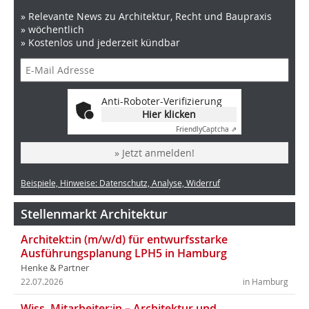
» Relevante News zu Architektur, Recht und Baupraxis
» wöchentlich
» Kostenlos und jederzeit kündbar
Anti-Roboter-Verifizierung
Hier klicken
Friendly
Captcha ⇗
» Jetzt anmelden!
Beispiele, Hinweise: Datenschutz, Analyse, Widerruf
Stellenmarkt Architektur
Architekt:in (m/w/d) für entwurfsstarke
Ausführungsplanung LPH5 in Hamburg
Henke & Partner
22.07.2026
in Hamburg
Wiss. Mitarbeiter:in – Architektur und