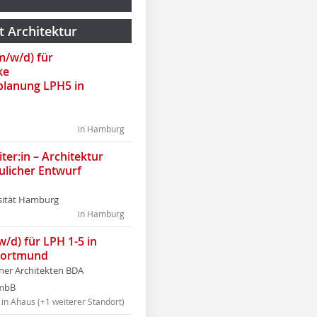
t Architektur
(m/w/d) für
ke
lanung LPH5 in
in Hamburg
ter:in – Architektur
ulicher Entwurf
sität Hamburg
in Hamburg
w/d) für LPH 1-5 in
Dortmund
tner Architekten BDA
tmbB
in Ahaus (+1 weiterer Standort)