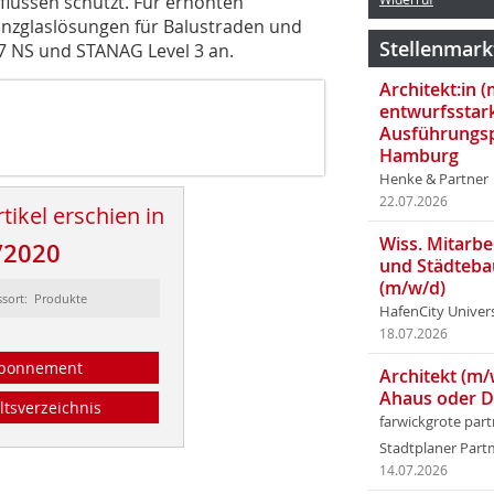
flüssen schützt. Für erhöhten
Ganzglaslösungen für Balustraden und
Stellenmark
7 NS und STANAG Level 3 an.
Architekt:in 
entwurfsstar
Ausführungsp
Hamburg
Henke & Partner
22.07.2026
tikel erschien in
Wiss. Mitarbei
/2020
und Städteba
(m/w/d)
ssort: Produkte
HafenCity Univer
18.07.2026
bonnement
Architekt (m/
Ahaus oder 
ltsverzeichnis
farwickgrote par
Stadtplaner Par
14.07.2026