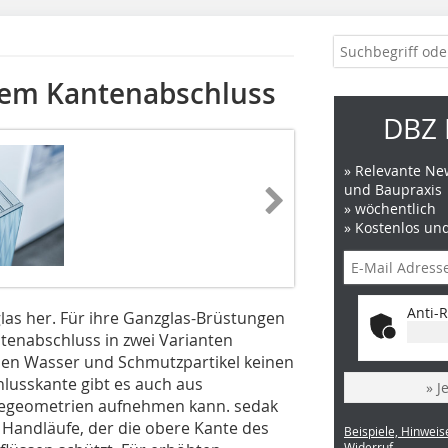
nem Kantenabschluss
DBZ 
» Relevante New
und Baupraxis
» wöchentlich
» Kostenlos un
Anti-R
sglas her. Für ihre Ganzglas-Brüstungen
tenabschluss in zwei Varianten
nden Wasser und Schmutzpartikel keinen
hlusskante gibt es auch aus
» J
egeometrien aufnehmen kann. sedak
r Handläufe, der die obere Kante des
Beispiele, Hinweis
Widerruf