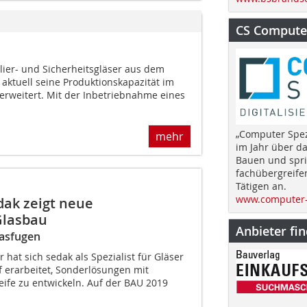
CS Computer
solier- und Sicherheitsgläser aus dem
ktuell seine Produktionskapazität im
erweitert. Mit der Inbetriebnahme eines
„Computer Spez
mehr
im Jahr über d
Bauen und spri
fachübergreife
Tätigen an.
www.computer-
dak zeigt neue
Glasbau
Anbieter fi
lasfugen
 hat sich sedak als Spezialist für Gläser
 erarbeitet, Sonderlösungen mit
reife zu entwickeln. Auf der BAU 2019