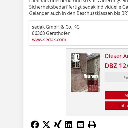
Laminats überdeckt und so vor Witterungsein
Sicherheitsbedarf fertigt sedak individuelle 
Geländer auch in den Beschussklassen bis BR
sedak GmbH & Co. KG
86368 Gersthofen
www.sedak.com
Dieser Ar
DBZ 12
Re
A
Inha