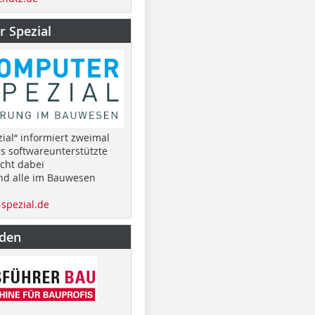
 Spezial
ial“ informiert zweimal
as softwareunterstützte
cht dabei
nd alle im Bauwesen
spezial.de
nden