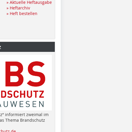
» Aktuelle Heftausgabe
» Heftarchiv
» Heft bestellen
z
z“ informiert zweimal im
das Thema Brandschutz
hutz.de