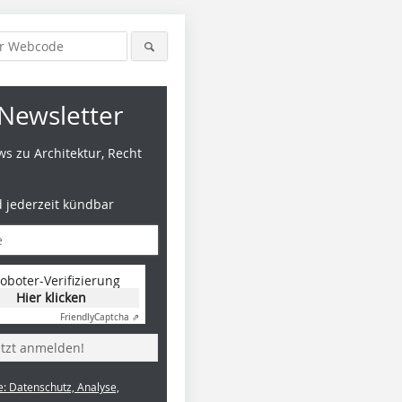
Newsletter
s zu Architektur, Recht
d jederzeit kündbar
oboter-Verifizierung
Hier klicken
Friendly
Captcha ⇗
etzt anmelden!
e: Datenschutz, Analyse,