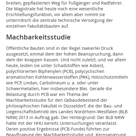
breiten, gepflasterten Weg für Fußgänger und Radfahrer.
Die Magistrale hat heute noch eine wesentliche
Erschließungsfunktion, vor allem aber nimmt sie
unterirdisch die zentrale technische Versorgung der
einzelnen Fakultätsbauten auf.
Machbarkeitsstudie
Öffentliche Bauten sind in der Regel zweierlei Druck
ausgesetzt, einmal dem der hohen Beanspruchung, dann
dem der knappen Kassen. Und nicht zuletzt, und vor allem
heute, leiden sie unter Schadstoffen wie Asbest,
polychlorierten Biphenylen (PCB), polycyclischen
aromatischen Kohlenwasserstoffen (PAK), Holzschutzmitteln
wie PCP, Lindan, Carbolineum u. a. oder unter
Schwermetallen, hier insbesondere Blei. Gerade die
Belastung durch PCB war ein Thema der
Machbarkeitsstudie für den Gebäudebestand der
philosophischen Fakultät in Düsseldorf, die der Bau- und
Liegenschaftsbetrieb des Landes Nordrhein-Westfalen (BLB
NRW) 2013 in Auftrag gab. Der Hintergrund: Der BLB NRW
hatte mit der HHU bereits Untersuchungen veranlasst.
Deren positive Ergebnisse (PCB-Funde) führten zur
Beauftragung der Machbarkeitsstudie und Kernsanierung.