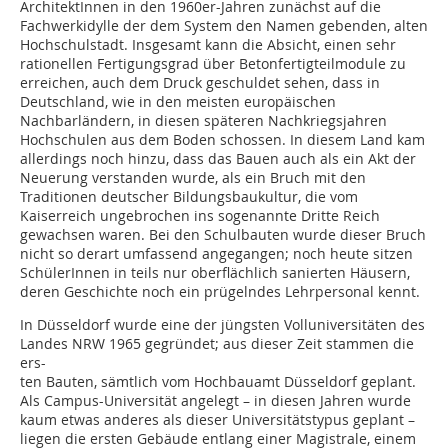
ArchitektInnen in den 1960er-Jahren zunächst auf die
Fachwerkidylle der dem System den Namen gebenden, alten
Hochschulstadt. Insgesamt kann die Absicht, einen sehr
rationellen Fertigungsgrad über Betonfertigteilmodule zu
erreichen, auch dem Druck geschuldet sehen, dass in
Deutschland, wie in den meisten europäischen
Nachbarländern, in diesen späteren Nachkriegsjahren
Hochschulen aus dem Boden schossen. In diesem Land kam
allerdings noch hinzu, dass das Bauen auch als ein Akt der
Neuerung verstanden wurde, als ein Bruch mit den
Traditionen deutscher Bildungsbaukultur, die vom
Kaiserreich ungebrochen ins sogenannte Dritte Reich
gewachsen waren. Bei den Schulbauten wurde dieser Bruch
nicht so derart umfassend angegangen; noch heute sitzen
SchülerInnen in teils nur oberflächlich sanierten Häusern,
deren Geschichte noch ein prügelndes Lehrpersonal kennt.
In Düsseldorf wurde eine der jüngsten Volluniversitäten des
Landes NRW 1965 gegründet; aus dieser Zeit stammen die
ers-
ten Bauten, sämtlich vom Hochbauamt Düsseldorf geplant.
Als Campus-Universität angelegt – in diesen Jahren wurde
kaum etwas anderes als dieser Universitätstypus geplant –
liegen die ersten Gebäude entlang einer Magistrale, einem