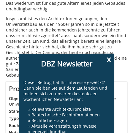
Das wiederum ist für das gute Altern eines jeden Gebäudes
unabdingbar wichtig.
Insgesamt ist es den ArchitektInnen gelungen, den
Universitätsbau aus den 1960er-Jahren so in die Jetztzeit
und sicher auch in die kommenden Jahrzehnte zu führen,
dass er nicht wie „gerettet“ ausschaut, sondern wie ein Kind
unserer Zeit. Ein Kind, das allerdings bereits eine längere
Geschichte hinter sich hat, die ihm heute sehr gut zu
Gesicht steht. Der Campus, der heute noch wunderbar
x
authentische Bauten seiner Gründerzeit aufweist – und eine
DBZ Newsletter
gute Zahl gelungener Neubauten – wartet auf weitere
Sanierung. Am besten auch solcher von der Art des
Gebäudes 23.21. Be. K.
Dieser Beitrag hat Ihr Interesse geweckt?
Projektdaten
Dann bleiben Sie auf dem Laufenden und
melden sich zu unserem kostenlosen
Objekt:
Sanierung Gebäude 23.21 der Heinrich-Heine-
wöchentlichen Newsletter an:
Universität Düsseldorf
» Relevante Architekturprojekte
Standort:
Düsseldorf, Universitätsstraße
» Bautechnische Fachinformationen
Typologie:
Hochschule
» Rechtliche Fragen
Bauherr:
BLB NRW, NL Düsseldorf, www.blb.nrw.de
» Aktuelle Veranstaltungshinweise
» jederzeit kündbar
Nutzer:
HHU-Düsseldorf / Philosophische Fakultät