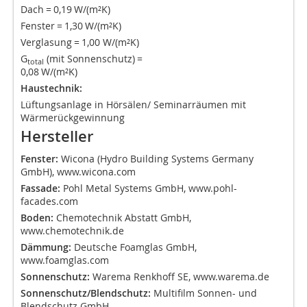
Dach = 0,19 W/(m²K)
Fenster = 1,30 W/(m²K)
Verglasung = 1,00 W/(m²K)
G
(mit Sonnenschutz) =
total
0,08 W/(m²K)
Haustechnik:
Lüftungsanlage in Hörsälen/ Seminarräumen mit
Wärmerückgewinnung
Hersteller
Fenster:
Wicona (Hydro Building Systems Germany
GmbH), www.wicona.com
Fassade:
Pohl Metal Systems GmbH, www.pohl-
facades.com
Boden:
Chemotechnik Abstatt GmbH,
www.chemotechnik.de
Dämmung:
Deutsche Foamglas GmbH,
www.foamglas.com
Sonnenschutz:
Warema Renkhoff SE, www.warema.de
Sonnenschutz/Blendschutz:
Multifilm Sonnen- und
Blendschutz GmbH,