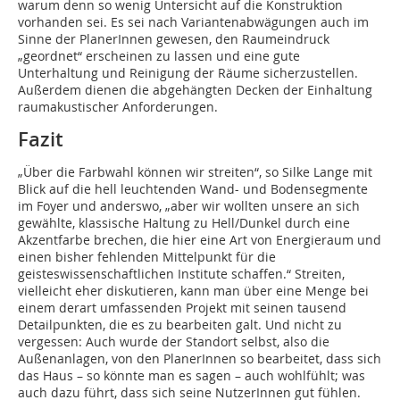
warum denn so wenig Untersicht auf die Konstruktion
vorhanden sei. Es sei nach Variantenabwägungen auch im
Sinne der PlanerInnen gewesen, den Raumeindruck
„geordnet“ erscheinen zu lassen und eine gute
Unterhaltung und Reinigung der Räume sicherzustellen.
Außerdem dienen die abgehängten Decken der Einhaltung
raumakustischer Anforderungen.
Fazit
„Über die Farbwahl können wir streiten“, so Silke Lange mit
Blick auf die hell leuchtenden Wand- und Bodensegmente
im Foyer und anderswo, „aber wir wollten unsere an sich
gewählte, klassische Haltung zu Hell/Dunkel durch eine
Akzentfarbe brechen, die hier eine Art von Energieraum und
einen bisher fehlenden Mittelpunkt für die
geisteswissenschaftlichen Institute schaffen.“ Streiten,
vielleicht eher diskutieren, kann man über eine Menge bei
einem derart umfassenden Projekt mit seinen tausend
Detailpunkten, die es zu bearbeiten galt. Und nicht zu
vergessen: Auch wurde der Standort selbst, also die
Außenanlagen, von den PlanerInnen so bearbeitet, dass sich
das Haus – so könnte man es sagen – auch wohlfühlt; was
auch dazu führt, dass sich seine NutzerInnen gut fühlen.