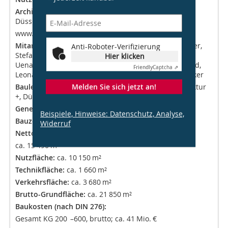
Architektur/Generalplanung:
RKW Architektur +,
Düsseldorf,
www.rkw.plus/de
MitarbeiterInnen (Team):
Silke Lange, Thomas Zimmer,
Anti-Roboter-Verifizierung
Stefan Magino, Ameed Alahdab, Julia Kolz, Uemmue
Hier klicken
Uenal, Han-Sol Cho, Michael Lommes, Philipp Gerhard,
Friendly
Captcha ⇗
Leonard Lenk, Meike Tunnissen, Beate Risse, Ilja Sucker
Melden Sie sich jetzt an!
Bauleitung:
Objektüberwachung/LPH 8 RKW Architektur
+, Düsseldorf
Generalunternehmer:
Einzelvergaben
Beispiele, Hinweise: Datenschutz, Analyse,
Bauzeit:
08/2017 – 05/2021
Widerruf
Nettonutzfläche gesamt:
ca. 15 490 m²
Nutzfläche:
ca. 10 150 m²
Technikfläche:
ca. 1 660 m²
Verkehrsfläche:
ca. 3 680 m²
Brutto-Grundfläche:
ca. 21 850 m²
Baukosten (nach DIN 276):
Gesamt KG 200 –600, brutto; ca. 41 Mio. €