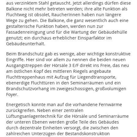
aus verzinktem Stahl getauscht. Jetzt allerdings dürfen diese
Balkone nicht mehr betreten werden; ihre alte Funktion als
Fluchtweg ist obsolet, RaucherInnen haben nun längere
Wege zu gehen. Die Balkone, die ganz wesentlich auch eine
gestalterische Funktion haben, werden nun zur
Fassadenreinigung und für die Wartung der Gebäudehülle
genutzt; ein durchaus erheblicher Einsparfaktor im
Gebäudeunterhalt.
Beim Brandschutz gab es wenige, aber wichtige konstruktive
Eingriffe. Hier sind vor allem zu nennen die beiden neuen
Ausgangstreppen der Hörsäle 3 E/F direkt ins Freie, das neu
am östlichen Kopf des mittleren Riegels angebaute
Fluchttreppenhaus mit Aufzug für Liegendtransporte,
ebenerdige Fluchttüren in den Seminarräumen und ein
Brandschutzvorhang im zweigeschossigen, großvolumigen
Foyer.
Energetisch konnte man auf die vorhandene Fernwärme
zurückgreifen. Neben einer zentralen
Lüftungsanlagentechnik für die Hörsäle und Seminarräume
der unteren Ebenen werden große Teile des Gebäudes
durch dezentrale Einheiten versorgt, die zwischen den
zahlreichen Unterzügen der Bestandskonstruktion