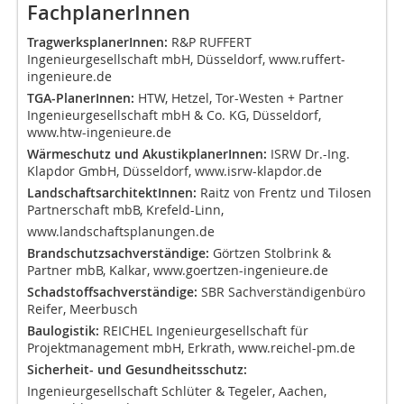
FachplanerInnen
TragwerksplanerInnen:
R&P RUFFERT
Ingenieurgesellschaft mbH, Düsseldorf, www.ruffert-
ingenieure.de
TGA-PlanerInnen:
HTW, Hetzel, Tor-Westen + Partner
Ingenieurgesellschaft mbH & Co. KG, Düsseldorf,
www.htw-ingenieure.de
Wärmeschutz und AkustikplanerInnen:
ISRW Dr.-Ing.
Klapdor GmbH, Düsseldorf, www.isrw-klapdor.de
LandschaftsarchitektInnen:
Raitz von Frentz und Tilosen
Partnerschaft mbB, Krefeld-Linn,
www.landschaftsplanungen.de
Brandschutzsachverständige:
Görtzen Stolbrink &
Partner mbB, Kalkar, www.goertzen-ingenieure.de
Schadstoffsachverständige:
SBR Sachverständigenbüro
Reifer, Meerbusch
Baulogistik:
REICHEL Ingenieurgesellschaft für
Projektmanagement mbH, Erkrath, www.reichel-pm.de
Sicherheit- und Gesundheitsschutz:
Ingenieurgesellschaft Schlüter & Tegeler, Aachen,