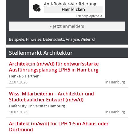
Anti-Roboter-Verifizierung
Hier klicken
Friendly
Captcha ⇗
» Jetzt anmelden!
Beispiele, Hinweise: Datenschutz, Analyse, Widerruf
Stellenmarkt Architektur
Architekt:in (m/w/d) für entwurfsstarke
Ausführungsplanung LPH5 in Hamburg
Henke & Partner
22.07.2026
in Hamburg
Wiss. Mitarbeiter:in – Architektur und
Städtebaulicher Entwurf (m/w/d)
HafenCity Universität Hamburg
18.07.2026
in Hamburg
Architekt (m/w/d) für LPH 1-5 in Ahaus oder
Dortmund