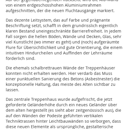
von einem erdgeschosshohen Aluminiumrahmen
aufgeschnitten, der die neuen Fluchtausgänge markiert.
Das dezente Leitsystem, das auf Farbe und prägnante
Beschriftung setzt, schafft in dem grundrisslich eigentlich
klaren Bestand uneingeschränkte Barrierefreiheit. In jedem
Fall sorgen die hellen Böden, Wände und Decken, Glas, sehr
viel Kunstlicht (wo immer es geht) und (noch) aufgeräumte
Flure für Übersichtlichkeit und gute Orientierung, die einem
intui­tiven Hindurcheilen und Auffinden der Lehrräume
förderlich sind.
Die ehemals schalbrettrauen Wände der Treppenhäuser
konnten nicht erhalten werden. Hier verdarb das Muss
einer punktuellen Sanierung des Betons (Asbestnester) die
konzeptionelle Haltung, das meiste des Alten sichtbar zu
lassen.
Das zentrale Treppenhaus wurde aufgefrischt, die jetzt
geforderte Geländerhöhe durch ein neues Geländer über
dem alten hergestellt (es sieht aber zeitgenössisch aus), die
auf den Wänden der Podeste geführten vertikalen
Techniktrassen hinter Leichtbauwänden so verborgen, dass
diese neuen Elemente als ursprüngliche, gestalterische