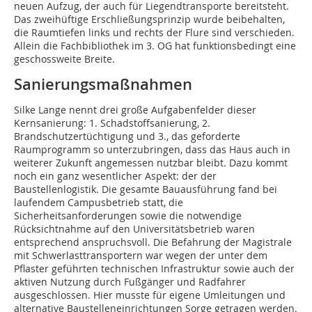
neuen Aufzug, der auch für Liegendtransporte bereitsteht.
Das zweihüftige Erschließungsprinzip wurde beibehalten,
die Raumtiefen links und rechts der Flure sind verschieden.
Allein die Fachbibliothek im 3. OG hat funktionsbedingt eine
geschossweite Breite.
Sanierungsmaßnahmen
Silke Lange nennt drei große Aufgabenfelder dieser
Kernsanierung: 1. Schadstoffsanierung, 2.
Brandschutzertüchtigung und 3., das geforderte
Raumprogramm so unterzubringen, dass das Haus auch in
weiterer Zukunft angemessen nutzbar bleibt. Dazu kommt
noch ein ganz wesentlicher Aspekt: der der
Baustellenlogistik. Die gesamte Bauausführung fand bei
laufendem Campusbetrieb statt, die
Sicherheitsanforderungen sowie die notwendige
Rücksichtnahme auf den Universitätsbetrieb waren
entsprechend anspruchsvoll. Die Befahrung der Magistrale
mit Schwerlasttransportern war wegen der unter dem
Pflaster geführten technischen Infrastruktur sowie auch der
aktiven Nutzung durch Fußgänger und Radfahrer
ausgeschlossen. Hier musste für eigene Umleitungen und
alterna­tive Baustelleneinrichtungen Sorge getragen werden.