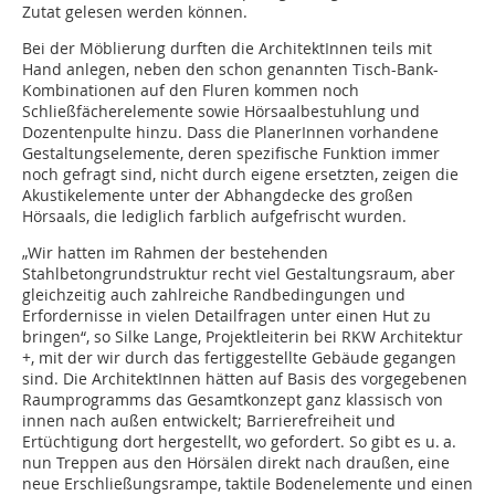
Zutat gelesen werden können.
Bei der Möblierung durften die ArchitektInnen teils mit
Hand anlegen, neben den schon genannten Tisch-Bank-
Kombina­tionen auf den Fluren kommen noch
Schließfächerelemente sowie Hörsaalbestuhlung und
Dozentenpulte hinzu. Dass die PlanerInnen vorhandene
Gestaltungselemente, deren spezifische Funktion immer
noch gefragt sind, nicht durch eigene ersetzten, zeigen die
Akustikelemente unter der Abhangdecke des großen
Hörsaals, die lediglich farblich aufgefrischt wurden.
„Wir hatten im Rahmen der bestehenden
Stahlbetongrundstruktur recht viel Gestaltungsraum, aber
gleichzeitig auch zahlreiche Randbedingungen und
Erfordernisse in vielen Detailfragen unter einen Hut zu
bringen“, so Silke Lange, Projektleiterin bei RKW Architektur
+, mit der wir durch das fertiggestellte Gebäude ­gegangen
sind. Die ArchitektInnen hätten auf Basis des vor­gegebenen
Raumprogramms das Gesamtkonzept ganz klassisch von
innen nach außen entwickelt; Barrierefreiheit und
Ertüchtigung dort hergestellt, wo gefordert. So gibt es u. a.
nun Treppen aus den Hörsälen direkt nach draußen, eine
neue Erschließungsrampe, taktile Bodenelemente und einen