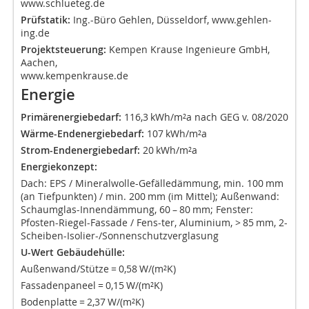
www.schlueteg.de
Prüfstatik:
Ing.-Büro Gehlen, Düsseldorf, www.gehlen-
ing.de
Projektsteuerung:
Kempen Krause Ingenieure GmbH,
Aachen,
www.kempenkrause.de
Energie
Primärenergiebedarf:
116,3 kWh/m²a nach GEG v. 08/2020
Wärme-Endenergiebedarf:
107 kWh/m²a
Strom-Endenergiebedarf:
20 kWh/m²a
Energiekonzept:
Dach: EPS / Mineralwolle-Gefälledämmung, min. 100 mm
(an Tiefpunkten) / min. 200 mm (im Mittel); Außenwand:
Schaumglas-Innendämmung, 60 – 80 mm; Fenster:
Pfosten-Riegel-Fassade / Fens-ter, Aluminium, > 85 mm, 2-
Scheiben-Isolier-/Sonnenschutzverglasung
U-Wert Gebäudehülle:
Außenwand/Stütze = 0,58 W/(m²K)
Fassadenpaneel = 0,15 W/(m²K)
Bodenplatte = 2,37 W/(m²K)