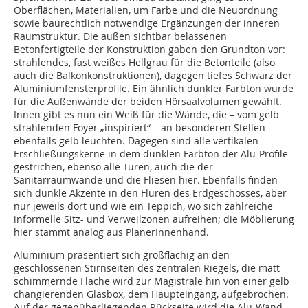
Oberflächen, Materialien, um Farbe und die Neuordnung
sowie baurechtlich notwendige Ergänzungen der inneren
Raumstruktur. Die außen sichtbar belassenen
Betonfertigteile der Konstruktion gaben den Grundton vor:
strahlendes, fast weißes Hellgrau für die Betonteile (also
auch die Balkonkonstruktionen), dagegen tiefes Schwarz der
Aluminiumfensterprofile. Ein ähnlich dunkler Farbton wurde
für die Außenwände der beiden Hörsaalvolumen gewählt.
Innen gibt es nun ein Weiß für die Wände, die – vom gelb
strahlenden Foyer „inspiriert“ – an besonderen Stellen
ebenfalls gelb leuchten. Dagegen sind alle vertikalen
Erschließungskerne in dem dunklen Farbton der Alu-Profile
gestrichen, ebenso alle Türen, auch die der
Sanitärraumwände und die Fliesen hier. Ebenfalls finden
sich dunkle Akzente in den Fluren des Erdgeschosses, aber
nur jeweils dort und wie ein Teppich, wo sich zahlreiche
informelle Sitz- und Verweilzonen aufreihen; die Möblierung
hier stammt analog aus PlanerInnenhand.
Aluminium präsentiert sich großflächig an den
geschlossenen Stirnseiten des zentralen Riegels, die matt
schimmernde Fläche wird zur Magistrale hin von einer gelb
changierenden Glasbox, dem Haupteingang, aufgebrochen.
Auf der gegenüberliegenden Rückseite wird die Alu-Wand