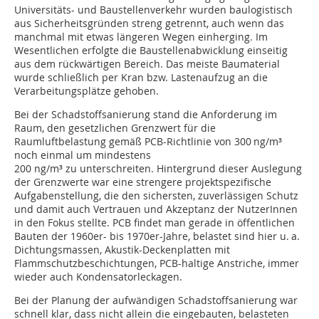
Universitäts- und Baustellenverkehr wurden baulogistisch
aus Sicherheitsgründen streng getrennt, auch wenn das
manchmal mit etwas längeren Wegen einherging. Im
Wesentlichen erfolgte die Baustellenabwicklung einseitig
aus dem rückwärtigen Bereich. Das meiste Baumaterial
wurde schließlich per Kran bzw. Lastenaufzug an die
Verarbeitungsplätze gehoben.
Bei der Schadstoffsanierung stand die Anforderung im
Raum, den gesetzlichen Grenzwert für die
Raumluftbelastung gemäß PCB-Richtlinie von 300 ng/m³
noch einmal um mindestens
200 ng/m³ zu unterschreiten. Hintergrund dieser Auslegung
der Grenzwerte war eine strengere projektspezifische
Aufgabenstellung, die den sichersten, zuverlässigen Schutz
und damit auch Vertrauen und Akzeptanz der NutzerInnen
in den Fokus stellte. PCB findet man gerade in öffentlichen
Bauten der 1960er- bis 1970er-Jahre, belastet sind hier u. a.
Dichtungsmassen, Akustik-Deckenplatten mit
Flammschutzbeschichtungen, PCB-haltige Anstriche, immer
wieder auch Kondensatorleckagen.
Bei der Planung der aufwändigen Schadstoffsanierung war
schnell klar, dass nicht allein die eingebauten, belasteten