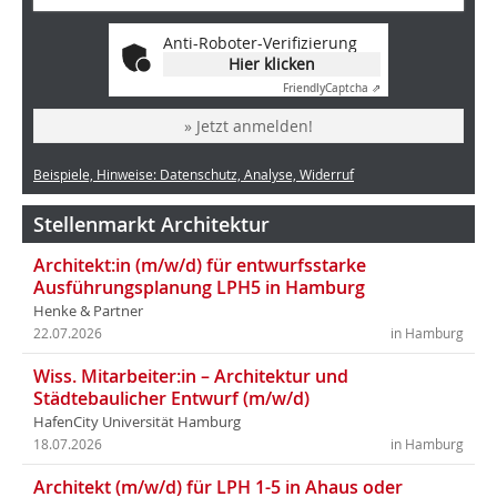
Anti-Roboter-Verifizierung
Hier klicken
Friendly
Captcha ⇗
» Jetzt anmelden!
Beispiele, Hinweise: Datenschutz, Analyse, Widerruf
Stellenmarkt Architektur
Architekt:in (m/w/d) für entwurfsstarke
Ausführungsplanung LPH5 in Hamburg
Henke & Partner
22.07.2026
in Hamburg
Wiss. Mitarbeiter:in – Architektur und
Städtebaulicher Entwurf (m/w/d)
HafenCity Universität Hamburg
18.07.2026
in Hamburg
Architekt (m/w/d) für LPH 1-5 in Ahaus oder