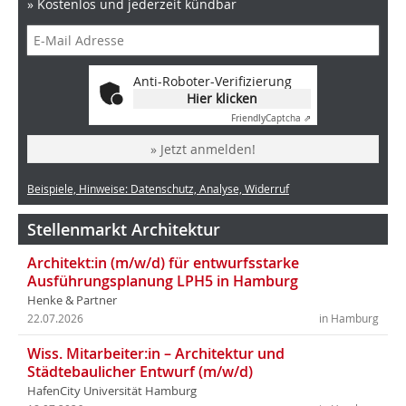
» Kostenlos und jederzeit kündbar
Anti-Roboter-Verifizierung
Hier klicken
Friendly
Captcha ⇗
» Jetzt anmelden!
Beispiele, Hinweise: Datenschutz, Analyse, Widerruf
Stellenmarkt Architektur
Architekt:in (m/w/d) für entwurfsstarke
Ausführungsplanung LPH5 in Hamburg
Henke & Partner
22.07.2026
in Hamburg
Wiss. Mitarbeiter:in – Architektur und
Städtebaulicher Entwurf (m/w/d)
HafenCity Universität Hamburg