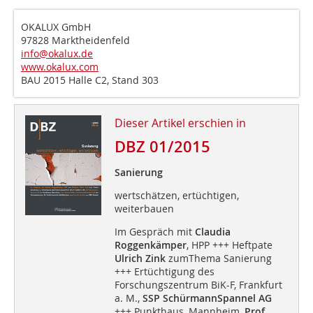
OKALUX GmbH
97828 Marktheidenfeld
info@okalux.de
www.okalux.com
BAU 2015 Halle C2, Stand 303
Dieser Artikel erschien in
DBZ 01/2015
Sanierung
wertschätzen, ertüchtigen,
weiterbauen
Im Gespräch mit
Claudia
Roggenkämper
, HPP +++ Heftpate
Ulrich Zink
zumThema Sanierung
+++ Ertüchtigung des
Forschungszentrum BiK-F, Frankfurt
a. M.,
SSP SchürmannSpannel AG
+++ Punkthaus, Mannheim,
Prof.