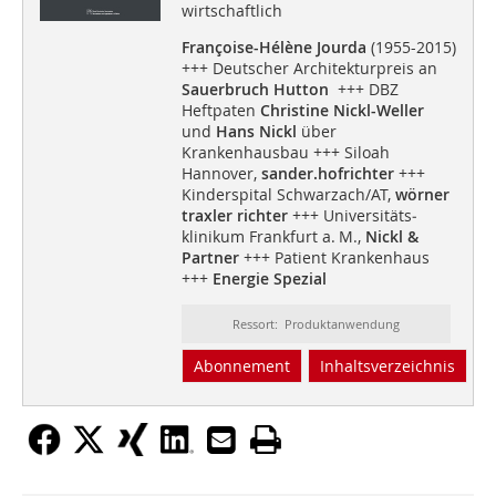
wirtschaftlich
Françoise-Hélène Jourda
(1955-2015)
+++ Deutscher Architekturpreis an
Sauerbruch Hutton
+++ DBZ
Heftpaten
Christine Nickl-Weller
und
Hans Nickl
über
Krankenhausbau +++ Siloah
Hannover,
sander.hofrichter
+++
Kinderspital Schwarzach/AT,
wörner
traxler richter
+++ Universitäts­
klinikum Frankfurt a. M.,
Nickl &
Partner
+++ Patient Krankenhaus
+++
Energie Spezial
Ressort: Produktanwendung
Abonnement
Inhaltsverzeichnis