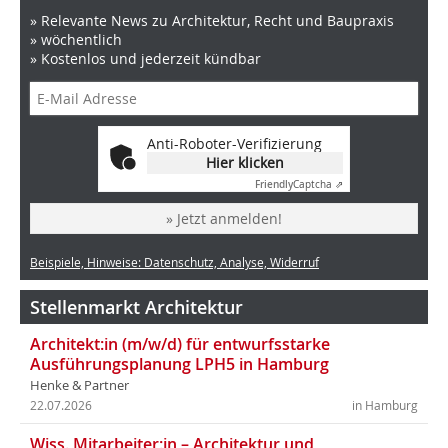
» Relevante News zu Architektur, Recht und Baupraxis
» wöchentlich
» Kostenlos und jederzeit kündbar
Anti-Roboter-Verifizierung
Hier klicken
Friendly
Captcha ⇗
» Jetzt anmelden!
Beispiele, Hinweise: Datenschutz, Analyse, Widerruf
Stellenmarkt Architektur
Architekt:in (m/w/d) für entwurfsstarke
Ausführungsplanung LPH5 in Hamburg
Henke & Partner
22.07.2026
in Hamburg
Wiss. Mitarbeiter:in – Architektur und