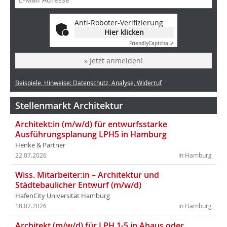
Anti-Roboter-Verifizierung
Hier klicken
Friendly
Captcha ⇗
» Jetzt anmelden!
Beispiele, Hinweise: Datenschutz, Analyse, Widerruf
Stellenmarkt Architektur
Architekt:in (m/w/d) für entwurfsstarke
Ausführungsplanung LPH5 in Hamburg
Henke & Partner
22.07.2026
in Hamburg
Wiss. Mitarbeiter:in – Architektur und
Städtebaulicher Entwurf (m/w/d)
HafenCity Universität Hamburg
18.07.2026
in Hamburg
Architekt (m/w/d) für LPH 1-5 in Ahaus oder