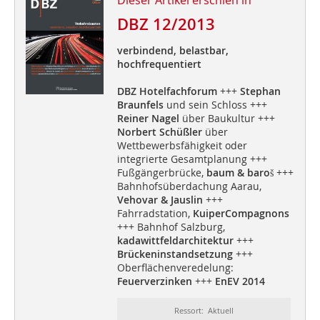
Dieser Artikel erschien in
DBZ 12/2013
verbindend, belastbar,
hochfrequentiert
DBZ Hotelfachforum
+++
Stephan
Braunfels
und sein Schloss +++
Reiner Nagel
über Baukultur +++
Norbert Schüßler
über
Wettbewerbsfähigkeit oder
integrierte Gesamtplanung +++
Fußgängerbrücke,
baum & baroš
+++
Bahnhofsüberdachung Aarau,
Vehovar & Jauslin
+++
Fahrradstation,
KuiperCompagnons
+++ Bahnhof Salzburg,
kadawittfeldarchitektur
+++
Brückeninstandsetzung
+++
Oberflächenveredelung:
Feuerverzinken
+++
EnEV 2014
Ressort: Aktuell